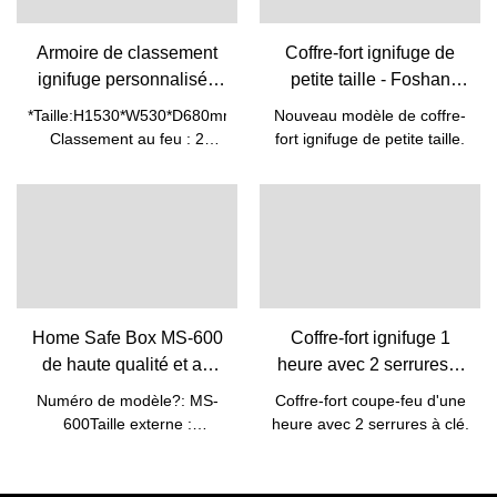
diamètre est de 30
4?trous à l'arrière* Scène
mm.*Poignée : 3 rayons
applicable : chambre d'h?
Armoire de classement
Coffre-fort ignifuge de
tel/bureau/chambre/salle
ignifuge personnalisée
petite taille - Foshan
d'étude/salon.
de 2 heures FC-4
Weierxin Safe
*Taille:H1530*W530*D680mm*
Nouveau modèle de coffre-
Fabricant-Foshan
Classement au feu : 2
fort ignifuge de petite taille.
Weierxin Safe
heures* Serrure?: Serrure à
chiffres électronique avec
écran LCD* Chaque tiroir
est isolé individuellement
contre le feu* Mécanisme
de verrouillage indépendant
des tiroirs* Tous les tiroirs
sont sécurisés par une
Home Safe Box MS-600
Coffre-fort ignifuge 1
serrure manuelle* Choix de
de haute qualité et au
heure avec 2 serrures à
3 tailles, versions 2, 3 ou 4
meilleur prix-Weierxin
clé-Weierxin Safe
tiroirs
Numéro de modèle?: MS-
Coffre-fort coupe-feu d'une
Safe
Factory
600Taille externe :
heure avec 2 serrures à clé.
H600*W400*D330MMTaille
interne :
H590*W390*D319mmN.W.?: