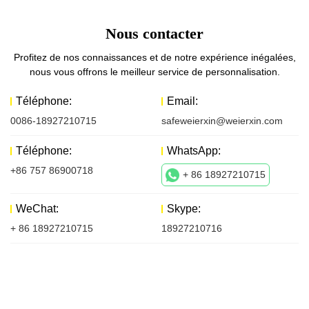
Nous contacter
Profitez de nos connaissances et de notre expérience inégalées,
nous vous offrons le meilleur service de personnalisation.
Téléphone:
Email:
0086-18927210715
safeweierxin@weierxin.com
Téléphone:
WhatsApp:
+86 757 86900718
+ 86 18927210715
WeChat:
Skype:
+ 86 18927210715
18927210716
Nous contacter
La première chose que nous faisons est de rencontrer nos clients