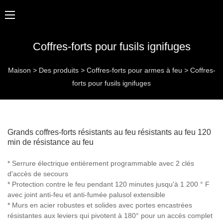
Coffres-forts pour fusils ignifuges
Maison
>
Des produits
>
Coffres-forts pour armes à feu
>
Coffres-
forts pour fusils ignifuges
Grands coffres-forts résistants au feu résistants au feu 120
min de résistance au feu
* Serrure électrique entièrement programmable avec 2 clés
d'accès de secours
* Protection contre le feu pendant 120 minutes jusqu'à 1 200 ° F
avec joint anti-feu et anti-fumée palusol extensible
* Murs en acier robustes et solides avec portes encastrées
résistantes aux leviers qui pivotent à 180° pour un accès complet