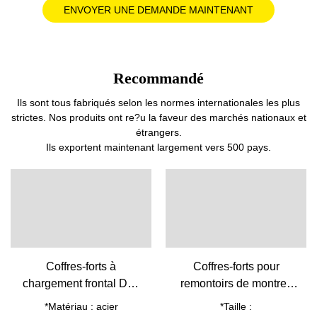
ENVOYER UNE DEMANDE MAINTENANT
Recommandé
Ils sont tous fabriqués selon les normes internationales les plus
strictes. Nos produits ont re?u la faveur des marchés nationaux et
étrangers.
Ils exportent maintenant largement vers 500 pays.
Coffres-forts à
Coffres-forts pour
chargement frontal DD-
remontoirs de montres
5037-de l'usine de
de haute qualité WW-
*Matériau : acier
*Taille :