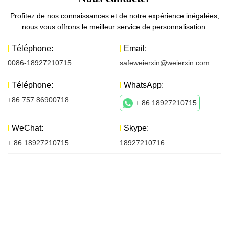
Profitez de nos connaissances et de notre expérience inégalées,
nous vous offrons le meilleur service de personnalisation.
Téléphone:
Email:
0086-18927210715
safeweierxin@weierxin.com
Téléphone:
WhatsApp:
+86 757 86900718
+ 86 18927210715
WeChat:
Skype:
+ 86 18927210715
18927210716
Nous contacter
La première chose que nous faisons est de rencontrer nos clients
et de discuter de leurs objectifs pour un futur projet.
Lors de cette rencontre, n'hésitez pas à communiquer vos idées