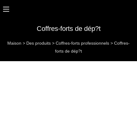
Coffres-forts de dép?t
Maison
>
Des produits
>
Coffres-forts professionnels
>
Coffres-
forts de dép?t