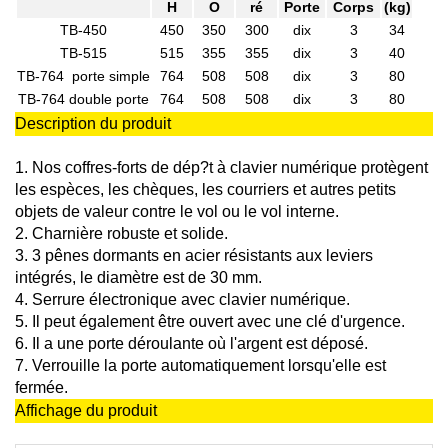
H
O
ré
Porte
Corps
(kg)
TB-450
450
350
300
dix
3
34
TB-515
515
355
355
dix
3
40
TB-764 porte simple
764
508
508
dix
3
80
TB-764 double porte
764
508
508
dix
3
80
Description du produit
1. Nos coffres-forts de dép?t à clavier numérique protègent
les espèces, les chèques, les courriers et autres petits
objets de valeur contre le vol ou le vol interne.
2. Charnière robuste et solide.
3. 3 pênes dormants en acier résistants aux leviers
intégrés, le diamètre est de 30 mm.
4. Serrure électronique avec clavier numérique.
5. Il peut également être ouvert avec une clé d'urgence.
6. Il a une porte déroulante où l'argent est déposé.
7. Verrouille la porte automatiquement lorsqu'elle est
fermée.
Affichage du produit