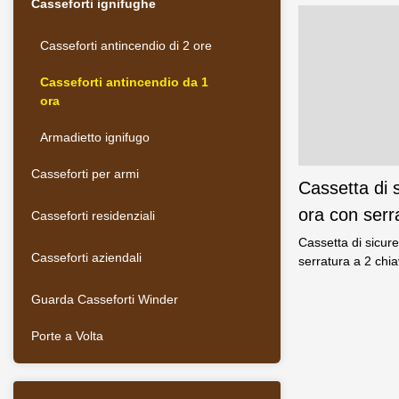
Casseforti ignifughe
Casseforti antincendio di 2 ore
Casseforti antincendio da 1
ora
Armadietto ignifugo
Casseforti per armi
Cassetta di s
ora con serra
Casseforti residenziali
fabbrica di 
Cassetta di sicur
Casseforti aziendali
serratura a 2 chia
Guarda Casseforti Winder
Porte a Volta