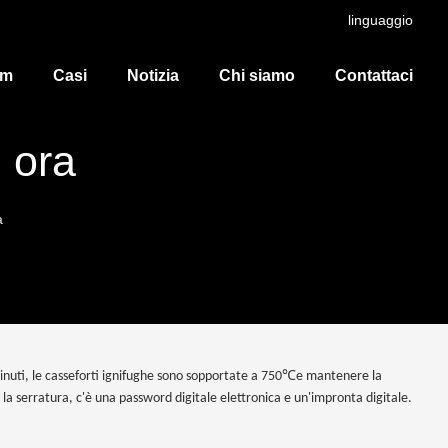
linguaggio
dm
Casi
Notizia
Chi siamo
Contattaci
 ora
a
℃
minuti, le casseforti ignifughe sono sopportate a 750
e mantenere la
 la serratura, c'è una password digitale elettronica e un'impronta digitale.