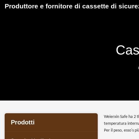
Produttore e fornitore di cassette di sicur
Cas
Weierxin Safe ha 2 t
Prodotti
temperatura interna 
'
Per il peso, esso
s pi