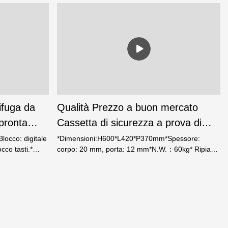
ifuga da
Qualità Prezzo a buon mercato
pronta
Cassetta di sicurezza a prova di
 digitale
fuoco Fabbrica-Foshan Weierxin
Blocco: digitale
*Dimensioni:H600*L420*P370mm*Spessore:
cco tasti.*
corpo: 20 mm, porta: 12 mm*N.W.：60kg* Ripiano
Produttore | Cassaforte Weierxin
 24 mm.*
regolabile all'interno* Luce a LED all'interno* 2 fori
 con 90 gradi
di montaggio sul retro
interno.* Piccolo
QG-43.* Luce a
ando l'altezza
lta 70 mm.* 2