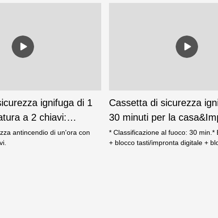
icurezza ignifuga di 1
Cassetta di sicurezza ign
tura a 2 chiavi:
30 minuti per la casa&Im
cassaforte Weiersxin
digitale dell'ufficio&Blocco
ezza antincendio di un'ora con
* Classificazione al fuoco: 30 min.* 
vi.
+ blocco tasti/impronta digitale + blo
Bullone in acciaio solido, diametro
Funzionamento regolare della porta
di apertura.* Ripiano regolabile all'
armadietto in alto tranne QG-33& 
LED all'interno.* Ci sono 4 ruote qu
è superiore a 520 mm, la ruota è a
fori di montaggio sul retro.