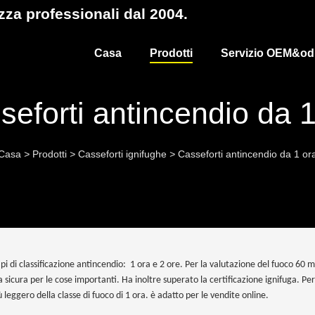
ezza professionali dal 2004.
Casa
Prodotti
Servizio OEM&o
seforti antincendio da 1
Casa
>
Prodotti
>
Casseforti ignifughe
>
Casseforti antincendio da 1 or
ipi di classificazione antincendio: 1 ora e 2 ore. Per la valutazione del fuoco 60 
sicura per le cose importanti. Ha inoltre superato la certificazione ignifuga. Per
ù leggero della classe di fuoco di 1 ora. è adatto per le vendite online.