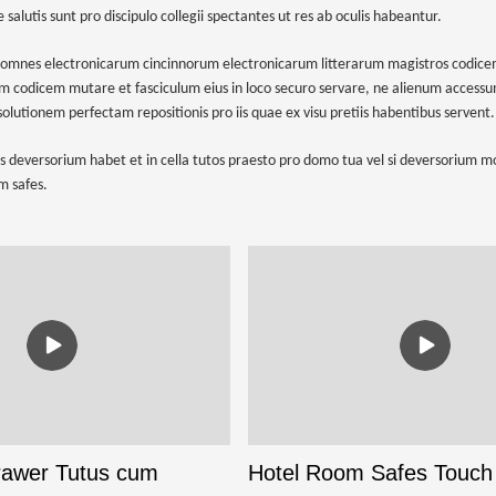
lutis sunt pro discipulo collegii spectantes ut res ab oculis habeantur.
omnes electronicarum cincinnorum electronicarum litterarum magistros codicem h
 codicem mutare et fasciculum eius in loco securo servare, ne alienum access
olutionem perfectam repositionis pro iis quae ex visu pretiis habentibus servent.
as deversorium habet et in cella tutos praesto pro domo tua vel si deversorium 
m safes.
awer Tutus cum
Hotel Room Safes Touch