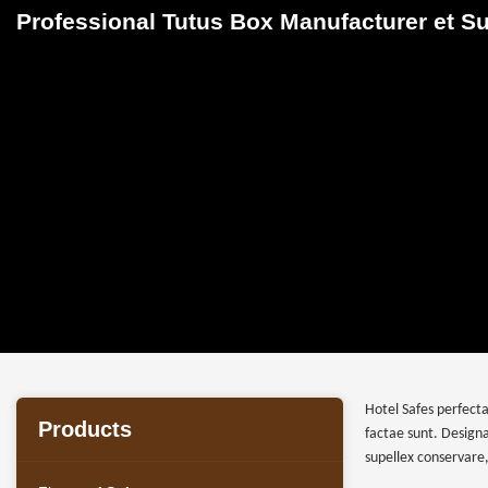
Professional Tutus Box Manufacturer et S
Hotel Safes perfect
Products
factae sunt. Design
supellex conservare