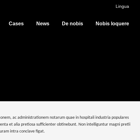
Lingua
Cases
News
De nobis
Nobis loquere
tionem, ac administrationem notarum quae in hospitali industria populares
a et alia pretiosa sufficienter obtinebunt. Non intelliguntur magni pretii
uram intra conclave figat.