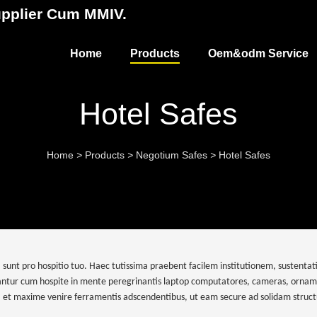
upplier Cum MMIV.
Home
Products
Oem&odm Service
Hotel Safes
Home
>
Products
>
Negotium Safes
>
Hotel Safes
a sunt pro hospitio tuo. Haec tutissima praebent facilem institutionem, sustenta
antur cum hospite in mente peregrinantis laptop computatores, cameras, ornament
, et maxime venire ferramentis adscendentibus, ut eam secure ad solidam struct