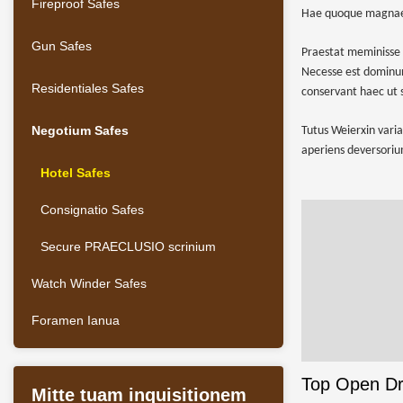
Fireproof Safes
Hae quoque magnae sa
Gun Safes
Praestat meminisse 
Necesse est dominum
Residentiales Safes
conservant haec ut s
Negotium Safes
Tutus Weierxin vari
aperiens deversoriu
Hotel Safes
Consignatio Safes
Secure PRAECLUSIO scrinium
Watch Winder Safes
Foramen Ianua
Top Open Dr
Mitte tuam inquisitionem