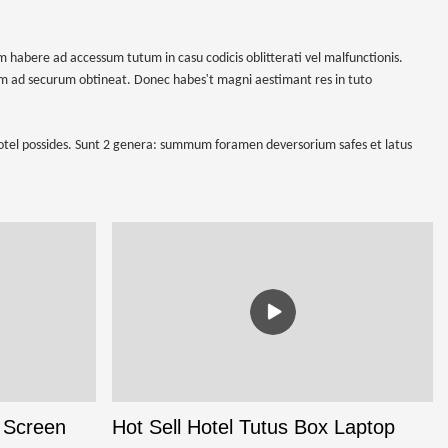
abere ad accessum tutum in casu codicis oblitterati vel malfunctionis.
'
um ad securum obtineat. Donec habes
t magni aestimant res in tuto
motel possides. Sunt 2 genera: summum foramen deversorium safes et latus
 Screen
Hot Sell Hotel Tutus Box Laptop