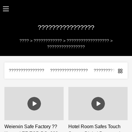
????????????????
????
>
????????????
>
??????????????????
>
????????????????
???????????????
????????????????
?????????? ?????
Weierxin Safe Factory ??
Hotel Room Safes Touch