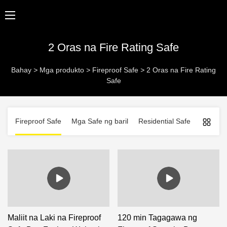
2 Oras na Fire Rating Safe
Bahay
>
Mga produkto
>
Fireproof Safe
>
2 Oras na Fire Rating
Safe
Fireproof Safe
Mga Safe ng baril
Residential Safe
Mga Bus
Maliit na Laki na Fireproof
120 min Tagagawa ng