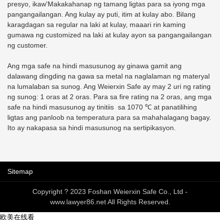
presyo, ikaw'Makakahanap ng tamang ligtas para sa iyong mga
istante??sa loob;* Maliit na
pangangailangan. Ang kulay ay puti, itim at kulay abo. Bilang
cabinet sa ibaba;
karagdagan sa regular na laki at kulay, maaari rin kaming
gumawa ng customized na laki at kulay ayon sa pangangailangan
ng customer.
Ang mga safe na hindi masusunog ay ginawa gamit ang
dalawang dingding na gawa sa metal na naglalaman ng materyal
na lumalaban sa sunog. Ang Weierxin Safe ay may 2 uri ng rating
ng sunog: 1 oras at 2 oras. Para sa fire rating na 2 oras, ang mga
safe na hindi masusunog ay tinitiis sa 1070 ℃ at panatilihing
ligtas ang panloob na temperatura para sa mahahalagang bagay.
Ito ay nakapasa sa hindi masusunog na sertipikasyon.
Sitemap
Copyright ? 2023 Foshan Weierxin Safe Co., Ltd -
www.lawyer86.net All Rights Reserved.
欧美在线看