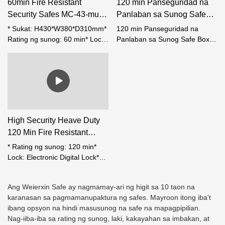
60min Fire Resistant
120 min Panseguridad na
cabinet sa ibaba;
Security Safes MC-43-mula
Panlaban sa Sunog Safe
sa Weierxin Safes
Box White Color-Foshan
* Sukat: H430*W380*D310mm*
120 min Panseguridad na
Manufacturer
Weierxin
Rating ng sunog: 60 min* Lock:
Panlaban sa Sunog Safe Box
Electronic digital lock* Solid
White Color-Foshan Weierxin
steel bolt, diameter 24mm*
Bumukas ang pinto nang 180
degree* Mabigat na tungkulin
na mga bisagra ng bakal*
Naaayos na istante?sa loob
High Security Heave Duty
120 Min Fire Resistant
Safes ML-700
* Rating ng sunog: 120 min*
Lock: Electronic Digital Lock*
Handel: 3 spokes* Solid steel
bolt, diameter 30mm；*
Ang Weierxin Safe ay nagmamay-ari ng higit sa 10 taon na
Makinis na operasyon ng pinto
karanasan sa pagmamanupaktura ng safes. Mayroon itong iba't
na may 360 degree na bukas;*
ibang opsyon na hindi masusunog na safe na mapagpipilian.
Mga bisagra ng heavy duty na
Nag-iiba-iba sa rating ng sunog, laki, kakayahan sa imbakan, at
bakal?sa gilid;* Naaayos na