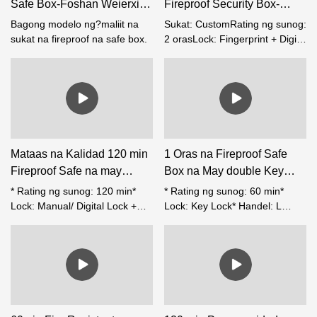
Safe Box-Foshan Weierxin
Fireproof Security Box-
Safe
Foshan Weierxin Safe
Bagong modelo ng?maliit na
Sukat: CustomRating ng sunog:
sukat na fireproof na safe box.
2 orasLock: Fingerprint + Digit
code
Mataas na Kalidad 120 min
1 Oras na Fireproof Safe
Fireproof Safe na may
Box na May double Key
Manual&Digital Lock
MC-72
* Rating ng sunog: 120 min*
* Rating ng sunog: 60 min*
Lock: Manual/ Digital Lock +
Lock: Key Lock* Handel: L
Key Lock* Handel: 3 spokes*
shap* Solid steel bolt, diameter
Solid steel bolt, diameter
24mm；* Ang pinto swing sa
30mm;* Makinis na operasyon
180 degrees bukas;* Mabigat
ng pinto na may 180 degree na
na tungkulin bakal na bisagra;*
bukas;* Mabigat na tungkulin
Naaayos na istante sa loob;*
bakal na bisagra;* Naaayos na
Maliit na cabinet sa ibaba;
istante sa loob;* Maliit na