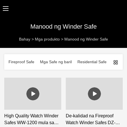
Manood ng Winder Safe
Bahay
>
Mga produkto
>
Manood ng Winder Safe
Fireproof Safe
Mga Safe ng baril
Residential Safe
Mga Bus
High Quality Watch Winder
De-kalidad na Fireproof
Safes WW-1200 mula sa
Watch Winder Safes DZ-