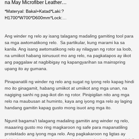
na May Microfiber Leather
adjustable ton bawat araw ay
araw sa tamang pagliko at
DZ-1700-Foshan Weierxin
mula 650 hanggang 1950 na
pahinga.* Ang mga adjustable
*Materyal: Bakal+Katad*Laki:?
may intermediate rest cycle
ton bawat araw ay mula 650
Safe
H1700*W700*D600mm*Lock:
upang mabawasan ang
hanggang 1950 na may
Electronic Digital lock*Motor:?
potensyal na stress sa
intermediate rest cycle upang
Japanese Mabuchi Motor*4
paggalaw ng relo.* Ang
mabawasan ang potensyal na
Ang winder ng relo ay isang talagang madaling gamiting tool para
side solid bolt, ang diameter
awtomatikong timer ay i-on
stress sa paggalaw ng relo.*
sa mga awtomatikong relo. Sa partikular, kung marami ka sa
nito ay 30mm.*Hawak: 3
mismo sa susunod na araw sa
Ang awtomatikong timer ay i-on
kanila. Ang isang awtomatikong relo ay nilagyan ng rotor sa loob,
spokes*Leather: Microfiber
parehong oras. Hindi kailangan
mismo sa susunod na araw sa
na umiikot habang isinusuot mo ang relo, na pagkatapos ay iikot
leather
ng interbensyon ng tao.
parehong oras. Hindi kailangan
ang paggalaw at nagbibigay ng kapangyarihan sa mainspring
ng interbensyon ng tao
upang ito ay gumana.
Pinapanatili ng winder ng relo ang sugat ng iyong relo kapag hindi
mo ito ginagamit, habang umiikot at umiikot ang mga unan, na
nagiging sanhi ng pag-ikot din ng rotor. Pinipigilan nito ang mga
relo na maubusan at huminto, kaya ang iyong mga relo ay laging
handang gamitin kapag gusto mong isuot ang mga ito.
Ngunit bagama't talagang madaling gamitin ang winder ng relo,
maaaring gusto mo ring magkaroon ng safe para mapanatiling
protektado ang iyong mga relo. Ang pagkakaroon ng ligtas ay