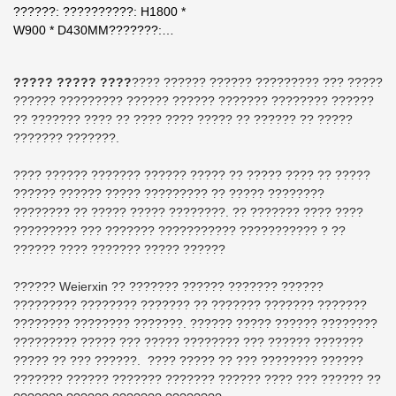
??????: ??????????: H1800 *
W900 * D430MM???????:
????? 0.8 ?? ? ????? 1.1
?????? ???: 74 ???????:
????? ????? ????
???? ?????? ?????? ????????? ??? ?????
2?????: 2???: ???????? ????
?????? ????????? ?????? ?????? ??????? ???????? ??????
?? ??????? ???? ?? ???? ???? ????? ?? ?????? ?? ?????
??????? ???????.
???? ?????? ??????? ?????? ????? ?? ????? ???? ?? ?????
?????? ?????? ????? ????????? ?? ????? ????????
???????? ?? ????? ????? ????????. ?? ??????? ???? ????
????????? ??? ??????? ??????????? ??????????? ? ??
?????? ???? ??????? ????? ??????
?????? Weierxin ?? ??????? ?????? ??????? ??????
????????? ???????? ??????? ?? ??????? ??????? ???????
???????? ???????? ???????. ?????? ????? ?????? ????????
????????? ????? ??? ????? ???????? ??? ?????? ???????
????? ?? ??? ??????. ???? ????? ?? ??? ???????? ??????
??????? ?????? ??????? ??????? ?????? ???? ??? ?????? ??