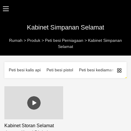
Kabinet Simpanan Selamat
Rumah
>
Produk
>
Peti besi Perniagaan
>
Kabinet Simpanan
Selamat
Peti besi kalis api
Peti besi pistol
Peti besi kediaman
Peti 
Kabinet Storan Selamat