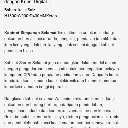
dengan Kunci Digital
Elektronik M1
Bahan: keluliSaiz:
H1800*W900*D430MMKetebalan:
badan-0.8mm, pintu-
1.1mmNW: 74kgRak:
Kabinet Simpanan Selamat
direka khusus untuk melindungi
2Laci:2Kunci: Digital elektronik
dokumen bersaiz besar anda, pengikat, pemfailan tab akhir dan
item lain yang tidak ternilai yang tidak sesuai dengan kabinet
pemfailan biasa.
Kabinet Storan Selamat juga didatangkan dalam model dalam
dengan pengudaraan semula jadi untuk menempatkan pelayan
komputer, CPU atau peralatan audio dan video. Daripada kunci
kendalian kunci kepada kunci elektronik dan biometrik, semua
kunci keselamatan tinggi diperakui
Rangkaian kabinet selamat Weierxin direka untuk melindungi
dokumen dan barang berharga daripada pendedahan,
pengintipan industri dan komersial, vandalisme dan kecurian.
Reka bentuk blok mono kelulinya, sistem penguncian lock-rabbet
dan pembolehubah kunci keselamatan memberikannya kredibiliti