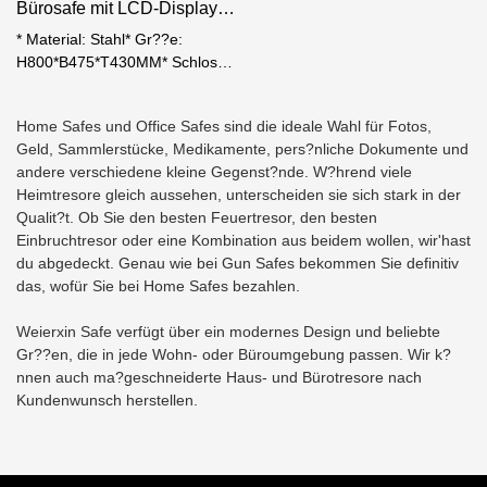
Bürosafe mit LCD-Display
AA-Batterien
AAA-Batterie
LS-800-D
* Material: Stahl* Gr??e:
H800*B475*T430MM* Schloss:
Elektronisches digitales Schloss
mit Bildschirm* Dicke: Tür 10
Home Safes und Office Safes sind die ideale Wahl für Fotos,
mm, K?rper 4 mm* 30 mm
Geld, Sammlerstücke, Medikamente, pers?nliche Dokumente und
massiver Stahlbolzen*
andere verschiedene kleine Gegenst?nde. W?hrend viele
Verstellbares Glasregal im
Heimtresore gleich aussehen, unterscheiden sie sich stark in der
Inneren* Rote Taste zum
Qualit?t. Ob Sie den besten Feuertresor, den besten
überarbeiten des Passworts* 4
Einbruchtresor oder eine Kombination aus beidem wollen, wir'hast
AA-Batterien
du abgedeckt. Genau wie bei Gun Safes bekommen Sie definitiv
das, wofür Sie bei Home Safes bezahlen.
Weierxin Safe verfügt über ein modernes Design und beliebte
Gr??en, die in jede Wohn- oder Büroumgebung passen. Wir k?
nnen auch ma?geschneiderte Haus- und Bürotresore nach
Kundenwunsch herstellen.