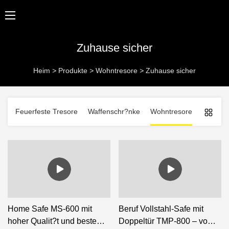
Zuhause sicher
Heim
>
Produkte
>
Wohntresore
>
Zuhause sicher
Feuerfeste Tresore
Waffenschr?nke
Wohntresore
Gesch?f
Home Safe MS-600 mit
Beruf Vollstahl-Safe mit
hoher Qualit?t und bestem
Doppeltür TMP-800 – vom