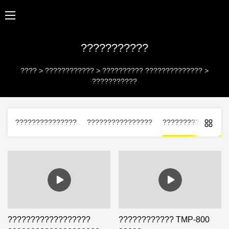
???????????
????
>
????????????
>
?????????? ??????????????
>
???????????
???????????????
????????????????
?????????? ?????
??????????????????
???????????? TMP-800