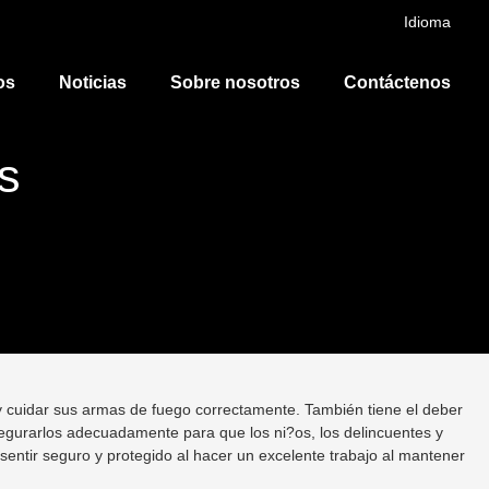
Idioma
os
Noticias
Sobre nosotros
Contáctenos
s
 cuidar sus armas de fuego correctamente. También tiene el deber
gurarlos adecuadamente para que los ni?os, los delincuentes y
sentir seguro y protegido al hacer un excelente trabajo al mantener