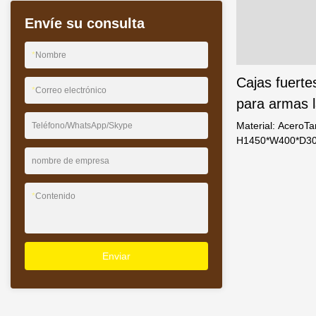
Envíe su consulta
*
Nombre
Cajas fuerte
*
Correo electrónico
para armas 
del fabricant
Material: AceroT
Teléfono/WhatsApp/Skype
H1450*W400*D30
Weierxin
cuerpo-2 mmDe co
nombre de empresa
electrónico, huell
*
Contenido
Enviar