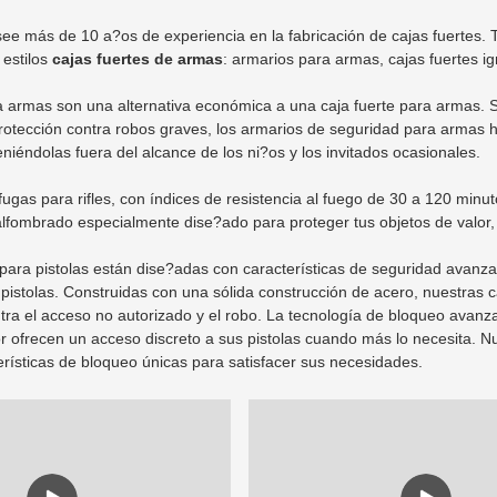
ee más de 10 a?os de experiencia en la fabricación de cajas fuertes. 
estilos
cajas fuertes de armas
: armarios para armas, cajas fuertes ig
 armas son una alternativa económica a una caja fuerte para armas. Si
rotección contra robos graves, los armarios de seguridad para armas h
iéndolas fuera del alcance de los ni?os y los invitados ocasionales.
ífugas para rifles, con índices de resistencia al fuego de 30 a 120 mi
 alfombrado especialmente dise?ado para proteger tus objetos de valor
 para pistolas están dise?adas con características de seguridad ava
pistolas. Construidas con una sólida construcción de acero, nuestras 
tra el acceso no autorizado y el robo. La tecnología de bloqueo avanz
ior ofrecen un acceso discreto a sus pistolas cuando más lo necesita. N
erísticas de bloqueo únicas para satisfacer sus necesidades.