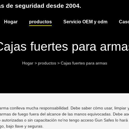
as de seguridad desde 2004.
Hogar
productos
Servicio OEM y odm
Cas
Cajas fuertes para arma
Hogar
>
productos
>
Cajas fuertes para armas
arma conlleva mucha responsabilidad. Debe saber cómo usar, limpiar y
armas de fuego fuera del alcance de las manos equivocadas. Debe ase
 autorizadas o sin capacitación no'no tengo acceso Gun Safes lo hará 
o, bajo llave y seguras.