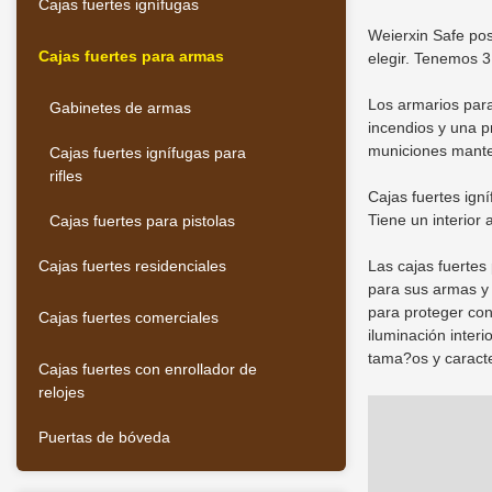
Cajas fuertes ignífugas
Weierxin Safe pos
Cajas fuertes para armas
elegir. Tenemos 3 
Los armarios para
Gabinetes de armas
incendios y una p
municiones manten
Cajas fuertes ignífugas para
rifles
Cajas fuertes ign
Tiene un interior
Cajas fuertes para pistolas
Cajas fuertes residenciales
Las cajas fuertes
para sus armas y 
para proteger con
Cajas fuertes comerciales
iluminación inter
tama?os y caract
Cajas fuertes con enrollador de
relojes
Puertas de bóveda