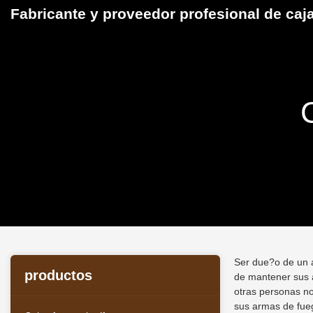
Fabricante y proveedor profesional de caj
Ser due?o de un 
productos
de mantener sus 
otras personas no
sus armas de fueg