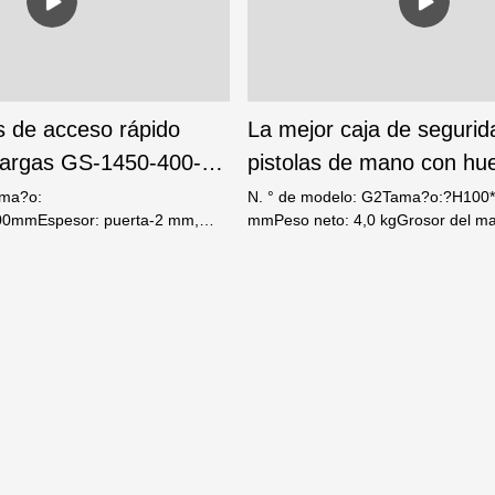
s de acceso rápido
La mejor caja de segurid
largas GS-1450-400-
pistolas de mano con hue
e de cajas fuertes
dactilares G2 Compa?ía p
ama?o:
N. ° de modelo: G2Tama?o:?H10
0mmEspesor: puerta-2 mm,
mmPeso neto: 4,0 kgGrosor del mat
acceso rápido - Weierxin
lor negroTipo de bloqueo:
acero: puerta: 3,0 mm, cuerpo: 1,
a digital, llaveN.?W.: 48kg