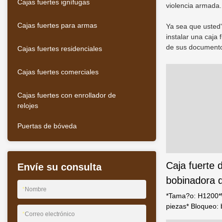
Cajas fuertes ignífugas
violencia armada.
Cajas fuertes para armas
Ya sea que usted'
instalar una caja
de sus documentos
Cajas fuertes residenciales
Cajas fuertes comerciales
Cajas fuertes con enrollador de
relojes
Puertas de bóveda
Caja fuerte 
Envíe su consulta
bobinadora 
*
Nombre
fabricante d
*Tama?o: H1200
piezas* Bloqueo: 
Weierxin
*
Correo electrónico
dígitos*Clasifica