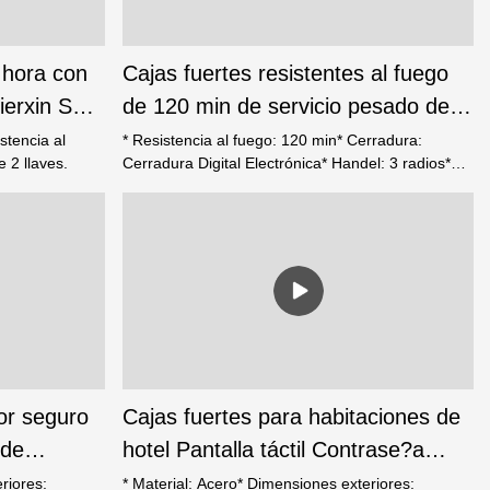
 hora con
Cajas fuertes resistentes al fuego
ierxin Safe
de 120 min de servicio pesado de
alta seguridad ML-700
stencia al
* Resistencia al fuego: 120 min* Cerradura:
 2 llaves.
Cerradura Digital Electrónica* Handel: 3 radios*
Perno de acero sólido, diámetro 30 mm;*
Funcionamiento suave de la puerta con apertura
de 360 ??grados;* Bisagras laterales de acero
resistente;* Estante ajustable en el interior;*
Peque?o armario en la parte inferior;
or seguro
Cajas fuertes para habitaciones de
-de
hotel Pantalla táctil Contrase?a
digital EM-2045-TY
riores:
* Material: Acero* Dimensiones exteriores: