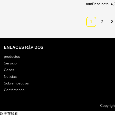
mmPeso neto: 4,0
acceso rápid
acero: puerta: 3
1
2
3
ENLACES RáPIDOS
productos
Servicio
Casos
Noticias
Sobre nosotros
Contáctenos
Copyrigh
欧美在线看