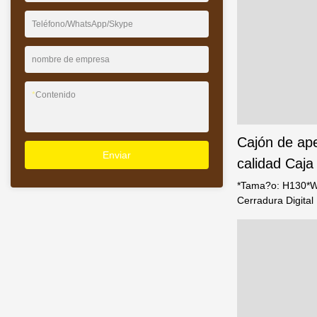
motor de Japón*To
diámetro es de 3
Teléfono/WhatsApp/Skype
nombre de empresa
*
Contenido
Cajón de ape
Enviar
calidad Caja 
EH-TOP-JH V
*Tama?o: H130*
Cerradura Digital 
Foshan Weier
Dactilar*Capacida
negro*Agujeros d
parte posterior*E
hotel/oficina/dorm
estar