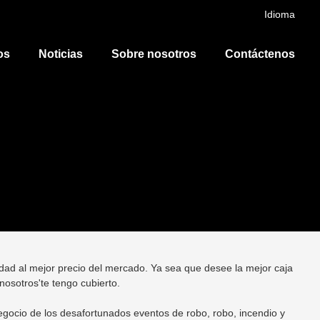
Idioma
os
Noticias
Sobre nosotros
Contáctenos
dad al mejor precio del mercado. Ya sea que desee la mejor caja
nosotros'te tengo cubierto.
egocio de los desafortunados eventos de robo, robo, incendio y