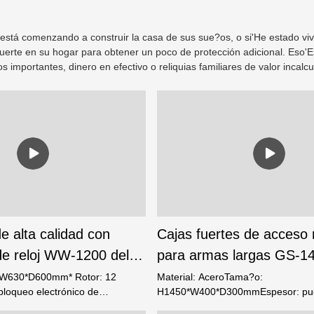
está comenzando a construir la casa de sus sue?os, o si'He estado v
 fuerte en su hogar para obtener un poco de protección adicional. Eso'
 importantes, dinero en efectivo o reliquias familiares de valor incal
de alta calidad con
Cajas fuertes de acceso 
de reloj WW-1200 del
para armas largas GS-1
e cajas fuertes Foshan
del fabricante de cajas f
*W630*D600mm* Rotor: 12
Material: AceroTama?o:
bloqueo electrónico de
H1450*W400*D300mmEspesor: pue
Weierxin
ción de fuego: 120 min*Motor:
cuerpo-2 mmDe color negroTipo de