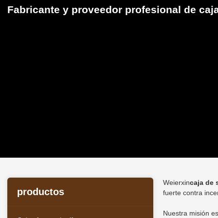
Fabricante y proveedor profesional de caj
Weierxin
caja de 
productos
fuerte contra inc
Nuestra misión es