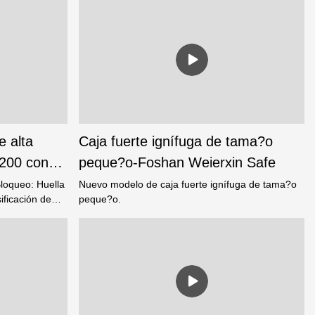
W.: 48kg
individualmente contra el fuego* Mecanismo de
bloqueo de cajón independiente* Todos los
cajones están asegurados por una cerradura
manual* Elección de 3 tama?os, versiones de 2, 3
o 4 cajones
e alta
Caja fuerte ignífuga de tama?o
1200 con
peque?o-Foshan Weierxin Safe
 joyas -
oqueo: Huella
Nuevo modelo de caja fuerte ignífuga de tama?o
ificación de
peque?o.
apón*Perno
de 30