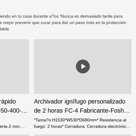
iviendo en tu casa durante a?os.'Nunca es demasiado tarde para
Es mejor prevenir que curar para dar un paso más en la protección
culable.
rápido
Archivador ignífugo personalizado
450-400-
de 2 horas FC-4 Fabricante-Foshan
uertes
Weierxin Safe
*Tama?o:H1530*W530*D680mm* Resistencia al
rta-2 mm,
fuego: 2 horas* Cerradura: Cerradura electrónica
 bloqueo:
de dígitos con LCD* Cada cajón está aislado