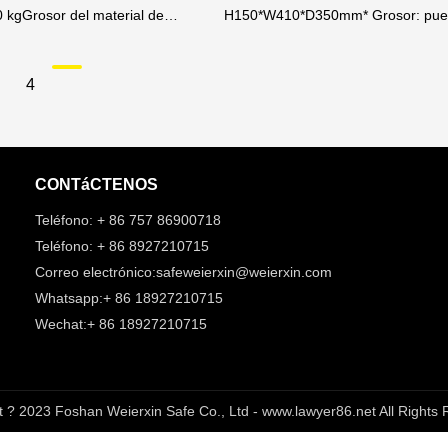
 kgGrosor del material de
H150*W410*D350mm* Grosor: puer
o - Weierxin Safe
,0 mm, cuerpo: 1,3 mm
cuerpo -- 1,5 mm* peso neto (kg): 
Cerradura: Cerradura Digital Electr
Capacidad: Laptops de 14" -17”* Co
4
negro/blanco* Pantalla LED* Orifici
4 en la parte inferior* Acabado de 
electrostático.
CONTáCTENOS
Teléfono: + 86 757 86900718
Teléfono: + 86 8927210715
Correo electrónico:safeweierxin@weierxin.com
Whatsapp:+ 86 18927210715
Wechat:+ 86 18927210715
t ? 2023 Foshan Weierxin Safe Co., Ltd - www.lawyer86.net All Rights 