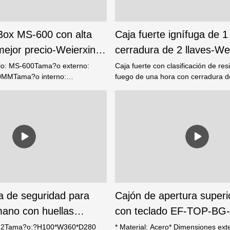
ox MS-600 con alta
Caja fuerte ignífuga de 1
 mejor precio-Weierxin
cerradura de 2 llaves-We
Factory
o: MS-600Tama?o externo:
Caja fuerte con clasificación de resi
MMTama?o interno:
fuego de una hora con cerradura de
9mmN.W.: 23KG
a de seguridad para
Cajón de apertura superi
mano con huellas
con teclado EF-TOP-BG
2 Compa?ía portátil de
Weierxin Safe Factory
 G2Tama?o:?H100*W360*D280
* Material: Acero* Dimensiones exte