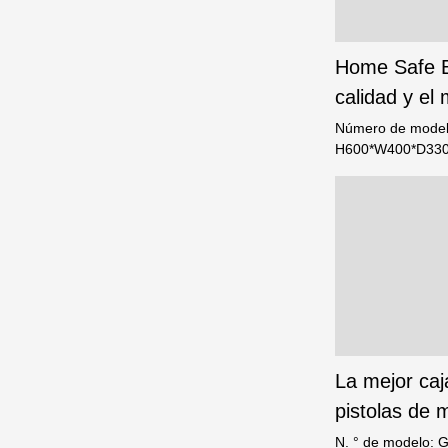
Home Safe B
calidad y el
Safe
Número de model
H600*W400*D330
H590*W390*D31
La mejor caj
pistolas de 
dactilares G
N. ° de modelo: