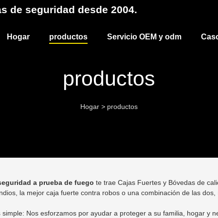
as de seguridad desde 2004.
Hogar
productos
Servicio OEM y odm
Cas
productos
Hogar
>
productos
seguridad a prueba de fuego
te trae Cajas Fuertes y Bóvedas de cali
endios, la mejor caja fuerte contra robos o una combinación de las dos, 
 simple: Nos esforzamos por ayudar a proteger a su familia, hogar y n