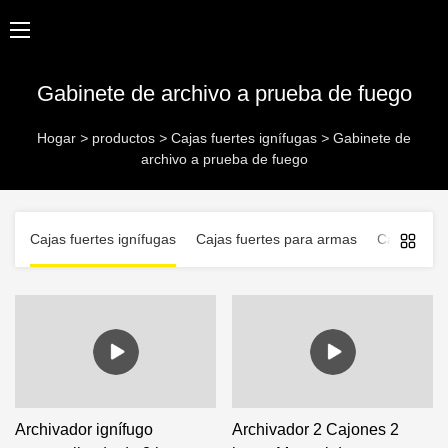
Gabinete de archivo a prueba de fuego
Hogar
>
productos
>
Cajas fuertes ignífugas
>
Gabinete de
archivo a prueba de fuego
Cajas fuertes ignífugas
Cajas fuertes para armas
Cajas fuert
Archivador ignífugo
Archivador 2 Cajones 2