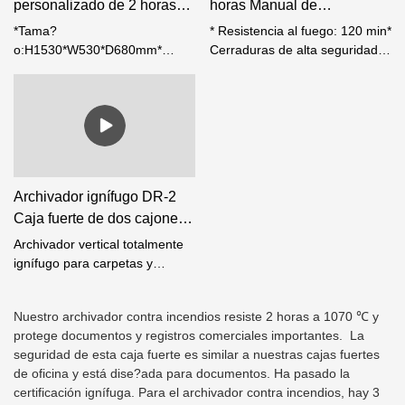
personalizado de 2 horas
horas Manual de
FC-4 Fabricante-Foshan
Resistencia al Fuego&
*Tama?
* Resistencia al fuego: 120 min*
Weierxin Safe
Bloqueo de teclas
o:H1530*W530*D680mm*
Cerraduras de alta seguridad
Resistencia al fuego: 2 horas*
equipadas de serie*?
Cerradura: Cerradura
Capacidad de almacenamiento
electrónica de dígitos con LCD*
maximizada para aprovechar al
Cada cajón está aislado
máximo el espacio de la
individualmente contra el
oficina, A5, A4& Archivos
fuego* Mecanismo de bloqueo
colgantes de papel folio* Cada
de cajón independiente* Todos
cajón está aislado
Archivador ignífugo DR-2
los cajones están asegurados
individualmente contra
Caja fuerte de dos cajones-
por una cerradura manual*
incendios y alojado en una
Weierxin Safe
Elección de 3 tama?os,
camisa de acero para brindar
Archivador vertical totalmente
versiones de 2, 3 o 4 cajones
protección, incluso si un cajón
ignífugo para carpetas y
se deja abierto.* Mecanismo de
documentos importantes,
bloqueo de cajón
fabricado con materiales
independiente* Todos los
Nuestro archivador contra incendios resiste 2 horas a 1070 ℃ y
extremadamente duraderos
cajones están asegurados por
protege documentos y registros comerciales importantes. La
para resistir el fuego.
una cerradura manual*
seguridad de esta caja fuerte es similar a nuestras cajas fuertes
Elección de 3 tama?os,
de oficina y está dise?ada para documentos. Ha pasado la
versiones de 2, 3 o 4 cajones
certificación ignífuga. Para el archivador contra incendios, hay 3