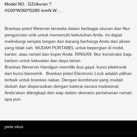
Perusahaan Portabel Akses
Model NO.: G2Ukuran:?
Cepat - Weierxin Safe
H100*W360*D280 mmN.W.:
4.0kgKetebalan Bahan Baja
Pintu--3.0 mm, Badan--1.3mm
Brankas pistol Weierxin tersedia dalam berbagai ukuran dan fitur
penguncian unik untuk memenuhi kebutuhan Anda. Ini dapat
melindungi senjata tangan dan barang berharga Anda dari akses
yang tidak sah. MUDAH PORTABEL untuk bepergian di mobil,
kantor, atau ransel dan koper Anda. RINGAN fitur konstruksi baja
karbon untuk kekuatan dan daya tahan.
Brankas Wererxin Handgun memiliki dua gaya: kunci elektronik
dan kunci biometrik. Brankas pistol Electronic Lock adalah pilihan
terbaik untuk brankas nakas. Dengan kombinasi yang mudah
diubah dan dioperasikan dengan baterai secara tradisional,
Anda'akan dilengkapi dan siap dalam skenario pertahanan rumah
apa pun.
peta situs