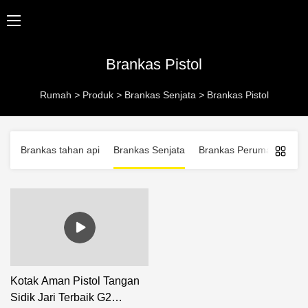
Brankas Pistol
Rumah
>
Produk
>
Brankas Senjata
>
Brankas Pistol
Brankas tahan api
Brankas Senjata
Brankas Perumahan
B
Kotak Aman Pistol Tangan
Sidik Jari Terbaik G2