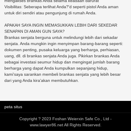
mengakses brankas Anda selama keadaan darurat
Visibilitas: Seberapa terlihat Anda?'d seperti pistol Anda aman
untuk diri sendiri atau pengunjung di rumah Anda.
APAKAH SAYA INGIN MEMASUKKAN LEBIH DARI SEKEDAR
SENAPAN DI AMAN GUN SAYA?
Brankas senjata berguna untuk melindungi lebih dari sekadar
senjata. Anda mungkin ingin menyimpan barang-barang seperti:
dokumen penting, pusaka keluarga yang berharga, perhiasan,
uang, dll. di brankas senjata Anda juga. Pikirkan brankas Anda
sebagai investasi seumur hidup dan mengingat jumlah barang
berharga yang dapat Anda kumpulkan sepanjang hidup,
kami'saya sarankan membeli brankas senjata yang lebih besar
dari yang Anda kira'akan membutuhkan.
peta situs
Copyright ? 2023 Foshan Weierxin Safe Co., Ltd -
www.lawyer86.net All Rights Reserved.