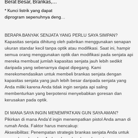
Berat Besar, Brankas,
Peringkat Kebakaran 120
* Kunci listrik yang dapat
mnt
diprogram sepenuhnya dengan
2 kunci akses cadangan*
Proteksi kebakaran selama 120
BERAPA BANYAK SENJATA YANG PERLU SAYA SIMPAN?
menit hingga 1.200 ° F dengan
Kapasitas senjata dihitung oleh pabrikan menggunakan senapan
api palusol dan segel asap
ukuran standar kecil tanpa optik atau modifikasi. Saat ini, hampir
yang dapat diperluas* Dinding
semua orang menggunakan optik dan modifikasi pada senjata api
baja padat tugas berat dengan
mereka membuat jumlah kapasitas senjata jauh lebih sedikit
pintu tersembunyi yang tahan
daripada yang sebenarnya dapat dipegang. Kami
terhadap penggusuran yang
merekomendasikan untuk membeli brankas senjata dengan
berayun 180° untuk akses
kapasitas senjata yang jauh lebih besar daripada senjata yang
penuh ke interior brankas* Rak
Anda miliki karena Anda tidak ingin senjata api saling
yang dapat disesuaikan
membenturkan yang berpotensi menyebabkan goresan dan
sepenuhnya, termasuk 1 rak
kerusakan pada optik.
atas dan 1 rak samping yang
dapat disesuaikan
DI MANA SAYA INGIN MENEMPATKAN GUN SAYA AMAN?
Pikirkan di mana Anda'd ingin menempatkan pistol Anda aman di
rumah Anda. Faktor harus mencakup:
Aksesibilitas: Penempatan strategis brankas senjata Anda untuk