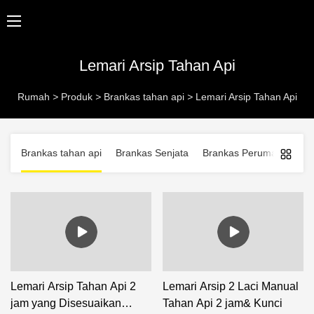
Lemari Arsip Tahan Api
Rumah
>
Produk
>
Brankas tahan api
>
Lemari Arsip Tahan Api
Brankas tahan api
Brankas Senjata
Brankas Perumahan
B
Lemari Arsip Tahan Api 2
Lemari Arsip 2 Laci Manual
jam yang Disesuaikan
Tahan Api 2 jam& Kunci