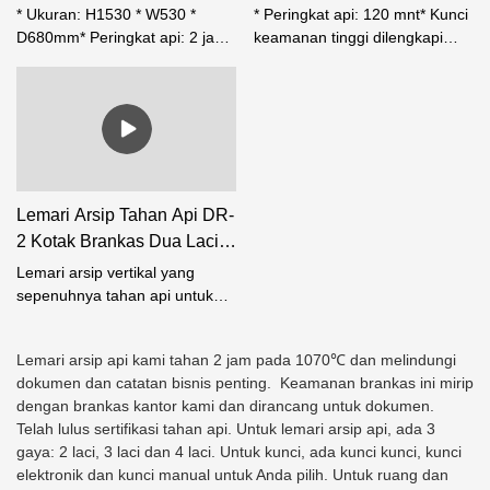
Pabrik FC-4-Foshan
* Ukuran: H1530 * W530 *
* Peringkat api: 120 mnt* Kunci
Weierxin Safe
D680mm* Peringkat api: 2 jam*
keamanan tinggi dilengkapi
Kunci: Kunci digit elektronik
sebagai standar*?Kapasitas
dengan LCD* Setiap laci
penyimpanan yang
diisolasi secara individual dari
dimaksimalkan untuk
api* Mekanisme penguncian
mendapatkan keuntungan
laci independen* Semua laci
penuh dari ruang kantor, A5,
diamankan dengan satu kunci
A4& File suspensi Foolscap*
manual* Pilihan 3 ukuran, versi
Setiap laci diisolasi secara
Lemari Arsip Tahan Api DR-
2, 3 atau 4 laci
individual terhadap api, dan
2 Kotak Brankas Dua Laci-
ditempatkan di dalam jaket baja
Weierxin Safe
untuk memberikan
Lemari arsip vertikal yang
perlindungan, bahkan jika laci
sepenuhnya tahan api untuk
dibiarkan terbuka.* Mekanisme
folder dan dokumen penting,
penguncian laci independen*
dibuat dengan bahan yang
Semua laci diamankan dengan
Lemari arsip api kami tahan 2 jam pada 1070℃ dan melindungi
sangat tahan lama untuk
satu kunci manual* Pilihan 3
dokumen dan catatan bisnis penting. Keamanan brankas ini mirip
menahan api.
ukuran, versi 2, 3 atau 4 laci
dengan brankas kantor kami dan dirancang untuk dokumen.
Telah lulus sertifikasi tahan api. Untuk lemari arsip api, ada 3
gaya: 2 laci, 3 laci dan 4 laci. Untuk kunci, ada kunci kunci, kunci
elektronik dan kunci manual untuk Anda pilih. Untuk ruang dan