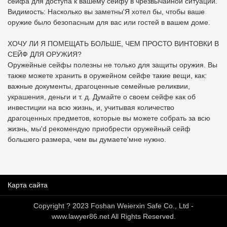
сейфа для доступа к вашему сейфу в чрезвычайной ситуации.
боковую полку.
Видимость: Насколько вы заметны'Я хотел бы, чтобы ваше
оружие было безопасным для вас или гостей в вашем доме.
ХОЧУ ЛИ Я ПОМЕЩАТЬ БОЛЬШЕ, ЧЕМ ПРОСТО ВИНТОВКИ В
СЕЙФ ДЛЯ ОРУЖИЯ?
Оружейные сейфы полезны не только для защиты оружия. Вы
также можете хранить в оружейном сейфе такие вещи, как:
важные документы, драгоценные семейные реликвии,
украшения, деньги и т. д. Думайте о своем сейфе как об
инвестиции на всю жизнь, и, учитывая количество
драгоценных предметов, которые вы можете собрать за всю
жизнь, мы'd рекомендую приобрести оружейный сейф
большего размера, чем вы думаете'мне нужно.
Карта сайта
Copyright ? 2023 Foshan Weierxin Safe Co., Ltd -
www.lawyer86.net All Rights Reserved.