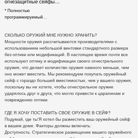
огнезащитные сейфы
оружия 120-минутная
* Полностью
оценка огня
программируемый
электрический замок с 2
резервными ключами
СКОЛЬКО ОРУЖИЙ МНЕ НУЖНО ХРАНИТЬ?
доступа* Противопожарная
Мощности оружия рассчитываются производителями с
защита в течение 120 минут
использованием небольшой винтовки стандартного размера
при температуре до 1200°F с
без оптики или модификаций. В настоящее время почти все
расширяемым
используют оптику и модификации своего огнестрельного
противопожарным и
оружия, что делает количество оружия намного меньше, чем
дымозащитным уплотнением
оно может вместить. Мы рекомендуем покупать оружейный
из палюсола.* Сверхмощные
сейф с гораздо большей вместимостью, чем у вашего оружия,
прочные стальные стены с
поскольку вы не хотите, чтобы огнестрельное оружие
устойчивыми к взлому
ударялось друг о друга, что могло привести к царапинам и
утопленными дверцами,
повреждению оптики.
которые открываются на 180°
для полного доступа к
ГДЕ Я ХОЧУ ПОСТАВИТЬ СВОЕ ОРУЖИЕ В СЕЙФ?
внутренней части сейфа.*
Подумай, где ты'Я хотел бы разместить ваш оружейный сейф
Полностью регулируемые
в вашем доме. Факторы должны включать:
полки, включая 1 верхнюю
Доступность: Стратегическое размещение вашего оружейного
полку и 1 регулируемую