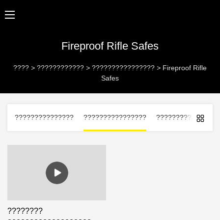
Fireproof Rifle Safes
????
>
????????????
>
????????????????
>
Fireproof Rifle
Safes
???????????????
????????????????
?????????? ?????
????????