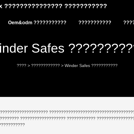
Box ??????????????? ???????????
Oem&odm ???????????
???????????
???
inder Safes ?????????
????
>
????????????
>
Winder Safes ???????????
? ???????????????????? ???????????????????????????????????
???????? ??????????????????? ???????????? ????????????????
???????????