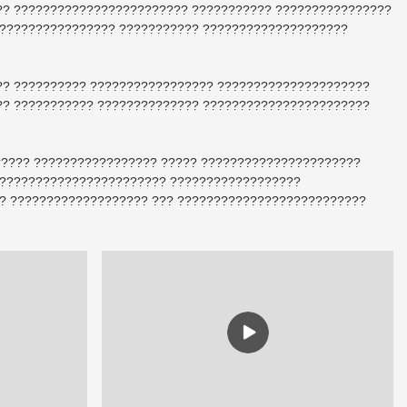
?? ???????????????????????? ??????????? ????????????????
????????????????? ??????????? ????????????????????
?? ?????????? ????????????????? ?????????????????????
?? ??????????? ?????????????? ???????????????????????
????? ????????????????? ????? ??????????????????????
???????????????????????? ??????????????????
? ??????????????????? ??? ??????????????????????????