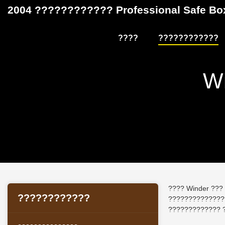
2004 ???????????? Professional Safe 
????
????????????
W
???? Winder ??
????????????
??????????????
????????????? 