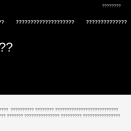
????????
??
????????????????????
???????????????
??
???? ?????????? ???????? ???????????????????????????
?? ??????? ??????????????? ????????? ????????????????