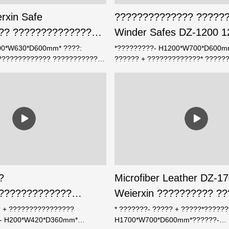
rxin Safe
?????????????? ?????
?? ??????????????
Winder Safes DZ-1200 1
r Safes WW-1200
??????????????? -Weier
00*W630*D600mm* ????:
*?????????- H1200*W700*D600m
?????????????? ???????????
?????? + ?????????????* ??????
Co., Ltd
?????*??????-???????????* 3
* ????????: ???????????* 4
????? ?????????????? 30
??????????????????? ????????
??*????????- ? ????
????????????????*????????- ? 
?
Microfiber Leather DZ-1
?????????????
Weierxin ?????????? ?
 Box 8 Rotor ???
Winder Safes
? + ????????????????
* ???????- ????? + ?????*??????
- H200*W420*D360mm*
H1700*W700*D600mm*??????-
?