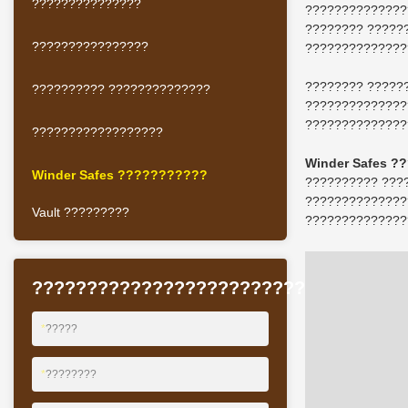
???????????????
??????????????
???????? ?????
????????????????
??????????????
???????? ?????
?????????? ??????????????
??????????????
??????????????
??????????????????
Winder Safes ?
Winder Safes ???????????
?????????? ???
??????????????
Vault ?????????
??????????????
??????????????????????????????????
*
?????
*
????????