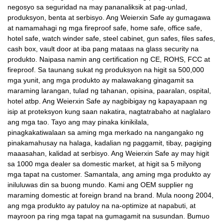
negosyo sa seguridad na may pananaliksik at pag-unlad,
produksyon, benta at serbisyo. Ang Weierxin Safe ay gumagawa
at namamahagi ng mga fireproof safe, home safe, office safe,
hotel safe, watch winder safe, steel cabinet, gun safes, files safes,
cash box, vault door at iba pang mataas na glass security na
produkto. Naipasa namin ang certification ng CE, ROHS, FCC at
fireproof. Sa taunang sukat ng produksyon na higit sa 500,000
mga yunit, ang mga produkto ay malawakang ginagamit sa
maraming larangan, tulad ng tahanan, opisina, paaralan, ospital,
hotel atbp. Ang Weierxin Safe ay nagbibigay ng kapayapaan ng
isip at proteksyon kung saan nakatira, nagtatrabaho at naglalaro
ang mga tao. Tayo ang may pinaka kinikilala,
pinagkakatiwalaan sa aming mga merkado na nangangako ng
pinakamahusay na halaga, kadalian ng paggamit, tibay, pagiging
maaasahan, kalidad at serbisyo. Ang Weierxin Safe ay may higit
sa 1000 mga dealer sa domestic market, at higit sa 5 milyong
mga tapat na customer. Samantala, ang aming mga produkto ay
iniluluwas din sa buong mundo. Kami ang OEM supplier ng
maraming domestic at foreign brand na brand. Mula noong 2004,
ang mga produkto ay patuloy na na-optimize at napabuti, at
mayroon pa ring mga tapat na gumagamit na susundan. Bumuo