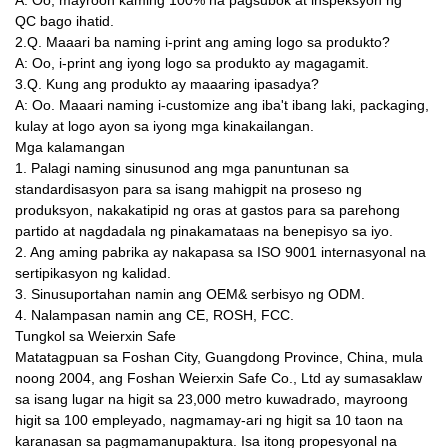
A: Oo, mayroon kaming 100% na pagsubok at inspeksyon ng
QC bago ihatid.
2.Q. Maaari ba naming i-print ang aming logo sa produkto?
A: Oo, i-print ang iyong logo sa produkto ay magagamit.
3.Q. Kung ang produkto ay maaaring ipasadya?
A: Oo. Maaari naming i-customize ang iba't ibang laki, packaging,
kulay at logo ayon sa iyong mga kinakailangan.
Mga kalamangan
1. Palagi naming sinusunod ang mga panuntunan sa
standardisasyon para sa isang mahigpit na proseso ng
produksyon, nakakatipid ng oras at gastos para sa parehong
partido at nagdadala ng pinakamataas na benepisyo sa iyo.
2. Ang aming pabrika ay nakapasa sa ISO 9001 internasyonal na
sertipikasyon ng kalidad.
3. Sinusuportahan namin ang OEM& serbisyo ng ODM.
4. Nalampasan namin ang CE, ROSH, FCC.
Tungkol sa Weierxin Safe
Matatagpuan sa Foshan City, Guangdong Province, China, mula
noong 2004, ang Foshan Weierxin Safe Co., Ltd ay sumasaklaw
sa isang lugar na higit sa 23,000 metro kuwadrado, mayroong
higit sa 100 empleyado, nagmamay-ari ng higit sa 10 taon na
karanasan sa pagmamanupaktura. Isa itong propesyonal na