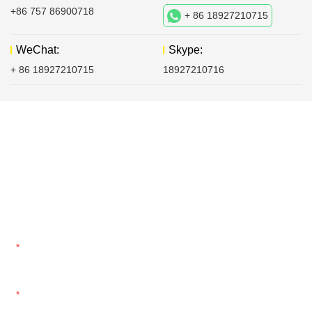
+86 757 86900718
+ 86 18927210715
WeChat:
Skype:
+ 86 18927210715
18927210716
Mag-iwan ng mensahe
Ang unang bagay na ginagawa namin ay ang pakikipagpulong sa
aming mga kliyente at pag-usapan ang kanilang mga layunin sa
isang proyekto sa hinaharap.
Sa pagpupulong na ito, huwag mag-atubiling ipaalam ang iyong
mga ideya at magtanong ng maraming tanong.
Pangalan
E-mail