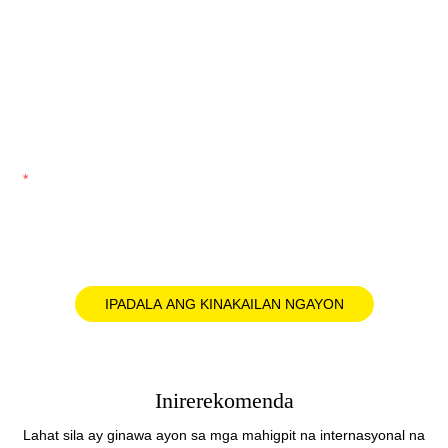
Telepono/WhatsApp/Skype
pangalan ng Kumpanya
Nilalaman
IPADALA ANG KINAKAILAN NGAYON
Inirerekomenda
Lahat sila ay ginawa ayon sa mga mahigpit na internasyonal na