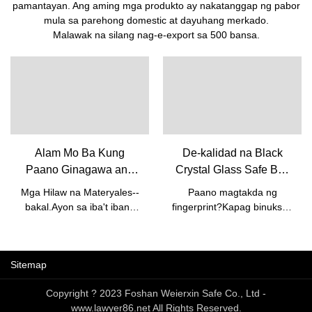
pamantayan. Ang aming mga produkto ay nakatanggap ng pabor
mula sa parehong domestic at dayuhang merkado.
Malawak na silang nag-e-export sa 500 bansa.
Alam Mo Ba Kung
De-kalidad na Black
Paano Ginagawa ang
Crystal Glass Safe Box
Safe?
na May Fingerprint-
Mga Hilaw na Materyales--
Paano magtakda ng
Foshan Weierxin Safe
bakal.Ayon sa iba't ibang
fingerprint?Kapag binuksan
kahilingan ng customer,
ang pinto, pindutin ang
kailangan naming bilhin ang
pulang button sa likod ng
steel plate sa iba't ibang
pinto sa loob ng 1
Sitemap
kapal.Paano gumawa ng
segundo.Makarinig ka ng
mga safe?Hakbang 1:
isang beep sa oras na ito.At
Copyright ? 2023 Foshan Weierxin Safe Co., Ltd -
Laser CuttingHakbang 2:
ang ilaw ng fingerprint ay
www.lawyer86.net All Rights Reserved.
PagsuntokHakbang 3:
umilaw.Ilagay ang iyong