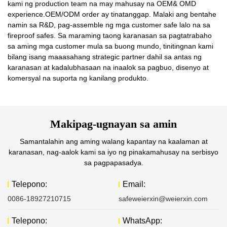
kami ng production team na may mahusay na OEM& OMD
experience.OEM/ODM order ay tinatanggap. Malaki ang bentahe
namin sa R&D, pag-assemble ng mga customer safe lalo na sa
fireproof safes. Sa maraming taong karanasan sa pagtatrabaho
sa aming mga customer mula sa buong mundo, tinitingnan kami
bilang isang maaasahang strategic partner dahil sa antas ng
karanasan at kadalubhasaan na inaalok sa pagbuo, disenyo at
komersyal na suporta ng kanilang produkto.
Makipag-ugnayan sa amin
Samantalahin ang aming walang kapantay na kaalaman at
karanasan, nag-aalok kami sa iyo ng pinakamahusay na serbisyo
sa pagpapasadya.
Telepono:
Email:
0086-18927210715
safeweierxin@weierxin.com
Telepono:
WhatsApp: