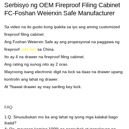
Serbisyo ng OEM Fireproof Filing Cabinet
FC-Foshan Weierxin Safe Manufacturer
Sa video na ito gusto kong ipakita sa iyo ang aming customized
fireproof filing cabinet.
Ang Foshan Weierxin Safe ay ang propesyonal na paggawa ng
fireproof
safe box
sa China.
Ito ay 4 na drawer na fireproof filing cabinet.
Ang rating ng sunog nito ay 2 oras.
Mayroong isang electronic digit na lock sa itaas na drawer upang
kontrolin ang lahat ng drawer.
At ?bawat drawer ay may sariling key lock.
FAQ
1.Q. Sinusubukan mo ba ang lahat ng iyong mga kalakal bago
ihatid?