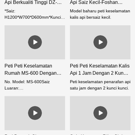
Api Berkualiti Tinggi DZ-
Api Saiz Kecil-Foshan
1200 Dengan 12 Jam
Weierxin Safe
*Saiz:
Model baharu peti keselamatan
Tangan 3 Laci Barang
H1200*W700*D600mm*Kunci:
kalis api bersaiz kecil.
Cap Jari + Kata laluan
Kemas -Weierxin Safe Co.,
Digit*Kadaran kebakaran:120
Ltd
min*Motor: motor Jepun*Bolt
pepejal 4 sisi, diameternya
ialah 30mm.*Pegangan: 3 jejari
Peti Peti Keselamatan
Peti Peti Keselamatan Kalis
Rumah MS-600 Dengan
Api 1 Jam Dengan 2 Kunci
Kualiti Tinggi Dan Harga
Kunci-Kilang Selamat
No. Model: MS-600Saiz
Peti keselamatan penarafan api
Terbaik-Weierxin Safe
Weierxin
Luaran:
satu jam dengan 2 kunci kunci.
H600*W400*D330MMSaiz
Dalaman:
H590*W390*D319mmNW:
23KG