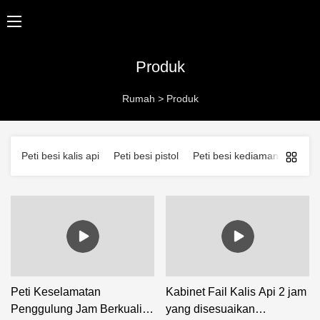
Produk
Rumah
>
Produk
Peti besi kalis api
Peti besi pistol
Peti besi kediaman
Peti 
Peti Keselamatan
Kabinet Fail Kalis Api 2 jam
Penggulung Jam Berkualiti
yang disesuaikan