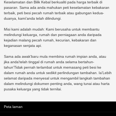
Keselamatan dan Bilik Kebal berkualiti pada harga terbaik di
Tamu.
pemasangan: 4 di bahagian
pasaran. Sama ada anda mahukan peti keselamatan kebakaran
bawah* Kemasan cat kot
terbaik, peti besi pecah rumah terbaik atau gabungan kedua-
serbuk elektrostatik.
duanya, kami'anda telah dilindungi.
Misi kami adalah mudah: Kami berusaha untuk membantu
melindungi keluarga, rumah dan perniagaan anda daripada
kejadian malang pecah rumah, kecurian, kebakaran dan
keganasan senjata api.
Sama ada awak'baru mula membina rumah impian anda, atau
jika anda'telah tinggal di rumah anda selama bertahun-
tahun'Tidak pernah terlambat untuk memasang peti besi ke
dalam rumah anda untuk sedikit perlindungan tambahan. Ia'Lebih
selamat daripada menyesal untuk mengambil langkah tambahan
dalam melindungi dokumen penting anda, wang tunai atau harta
pusaka keluarga yang tidak ternilai.
Peta laman