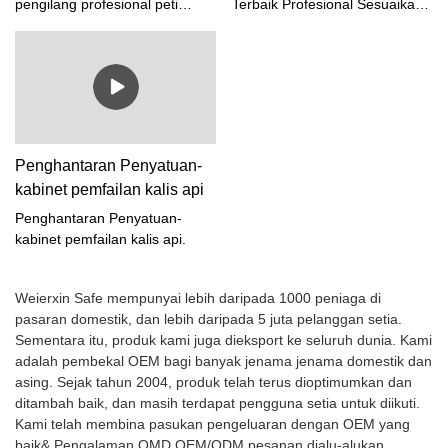
Kilang
pengilang profesional peti
Terbaik Profesional Sesuaikan
membuat pesanan baru
tinggi untuk lebih ramai
keselamatan kalis api.
pengeluar kabinet pemfailan
kepada kami untuk projek
pelanggan!
kalis api Kilang, Kami sentiasa
seterusnya.Foshan Weierxin
mengikuti peraturan
Safe akan terus bekerja keras,
penyeragaman untuk proses
untuk menghasilkan lebih
pengeluaran yang ketat,
banyak kotak keselamatan
menjimatkan masa dan kos
berkualiti tinggi untuk lebih
untuk kedua-dua pihak dan
ramai pelanggan!
Penghantaran Penyatuan-
membawa faedah maksimum
kabinet pemfailan kalis api
kepada anda.
Penghantaran Penyatuan-
kabinet pemfailan kalis api.
Weierxin Safe mempunyai lebih daripada 1000 peniaga di
pasaran domestik, dan lebih daripada 5 juta pelanggan setia.
Sementara itu, produk kami juga dieksport ke seluruh dunia. Kami
adalah pembekal OEM bagi banyak jenama jenama domestik dan
asing. Sejak tahun 2004, produk telah terus dioptimumkan dan
ditambah baik, dan masih terdapat pengguna setia untuk diikuti.
Kami telah membina pasukan pengeluaran dengan OEM yang
baik& Pengalaman OMD.OEM/ODM pesanan dialu-alukan.