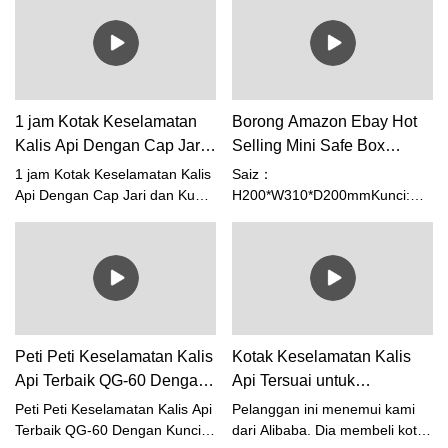
penggulung jam tangan tahan
api selama 2 jam.Ia
mempunyai 12 rotor. Dan
penggulung jam tangan diputar.
6 rotor berada di satu sisi, baki
6 rotor berada di sisi
1 jam Kotak Keselamatan
Borong Amazon Ebay Hot
lain.Berikut adalah 2 laci
Kalis Api Dengan Cap Jari
Selling Mini Safe Box
barang kemas.Anda boleh
dan Kunci Kata Laluan Digit
Disesuaikan Dengan LCD
meletakkan ?perhiasan
1 jam Kotak Keselamatan Kalis
Saiz：
berharga anda
dengan harga yang
Api Dengan Cap Jari dan Kunci
H200*W310*D200mmKunci:
Kata Laluan Digit
Kunci digital elektronik dengan
berpatutan - Weierxin Safe
LCDNW: 5.5KGG.W.: 6.0KG
Peti Peti Keselamatan Kalis
Kotak Keselamatan Kalis
Api Terbaik QG-60 Dengan
Api Tersuai untuk
Pembekal Penilaian
Pelanggan Benin
Peti Peti Keselamatan Kalis Api
Pelanggan ini menemui kami
Kebakaran 1 Jam Kunci
Terbaik QG-60 Dengan Kunci
dari Alibaba. Dia membeli kotak