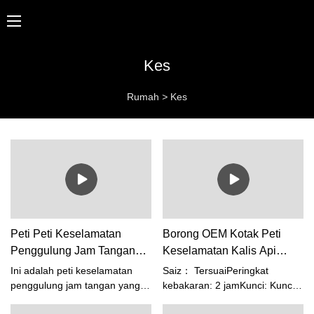
Kes
Rumah
>
Kes
Peti Peti Keselamatan
Borong OEM Kotak Peti
Penggulung Jam Tangan
Keselamatan Kalis Api
Berkualiti Tinggi 120 Min
Berkualiti Tinggi - Foshan
Ini adalah peti keselamatan
Saiz： TersuaiPeringkat
Penilaian Kebakaran-Faktor
Weierxin Safe Co., Ltd
penggulung jam tangan yang
kebakaran: 2 jamKunci: Kunci
disesuaikan.Ia adalah peti besi
Elektronik/ Kunci Manul
Selamat Foshan Weierxin