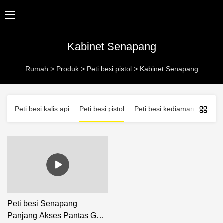
Kabinet Senapang
Rumah
>
Produk
>
Peti besi pistol
>
Kabinet Senapang
Peti besi kalis api
Peti besi pistol
Peti besi kediaman
Peti 
Peti besi Senapang
Panjang Akses Pantas GS-