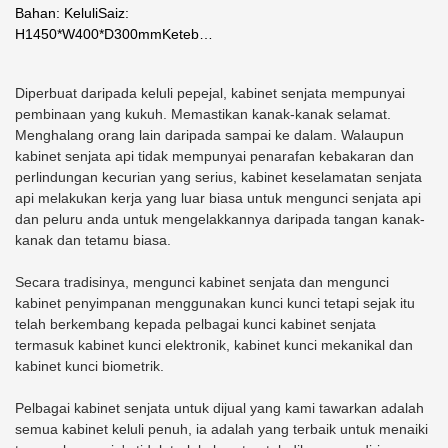
1450-400-Dari Pengeluar
Bahan: KeluliSaiz:
Peti Deposit Keselamatan
H1450*W400*D300mmKetebalan:
pintu-2mm, badan-2mmWarna:
Weierxin
HitamJenis Kunci: Elektronik,
Diperbuat daripada keluli pepejal, kabinet senjata mempunyai
Cap Jari, KunciN.?W.: 48kg
pembinaan yang kukuh. Memastikan kanak-kanak selamat.
Menghalang orang lain daripada sampai ke dalam. Walaupun
kabinet senjata api tidak mempunyai penarafan kebakaran dan
perlindungan kecurian yang serius, kabinet keselamatan senjata
api melakukan kerja yang luar biasa untuk mengunci senjata api
dan peluru anda untuk mengelakkannya daripada tangan kanak-
kanak dan tetamu biasa.
Secara tradisinya, mengunci kabinet senjata dan mengunci
kabinet penyimpanan menggunakan kunci kunci tetapi sejak itu
telah berkembang kepada pelbagai kunci kabinet senjata
termasuk kabinet kunci elektronik, kabinet kunci mekanikal dan
kabinet kunci biometrik.
Pelbagai kabinet senjata untuk dijual yang kami tawarkan adalah
semua kabinet keluli penuh, ia adalah yang terbaik untuk menaiki