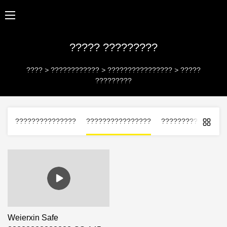
????? ?????????
????
>
????????????
>
????????????????
>
?????
?????????
???????????????
????????????????
?????????? ?????
Weierxin Safe