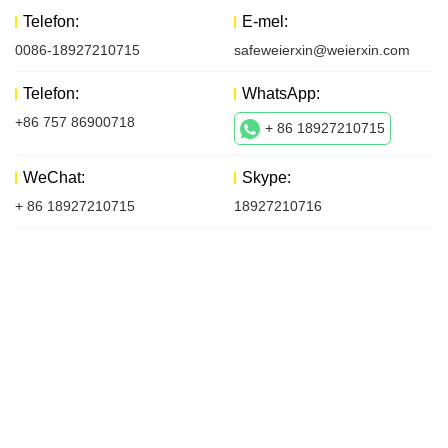
Telefon:
E-mel:
0086-18927210715
safeweierxin@weierxin.com
Telefon:
WhatsApp:
+86 757 86900718
+ 86 18927210715
WeChat:
Skype:
+ 86 18927210715
18927210716
Hubungi Kami
Perkara pertama yang kami lakukan ialah bertemu dengan
pelanggan kami dan membincangkan matlamat mereka
mengenai projek masa depan.
Semasa mesyuarat ini, jangan ragu untuk menyampaikan idea
anda dan bertanya banyak soalan.