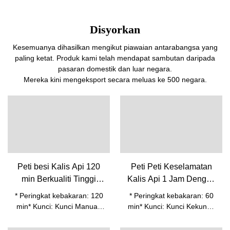
Disyorkan
Kesemuanya dihasilkan mengikut piawaian antarabangsa yang
paling ketat. Produk kami telah mendapat sambutan daripada
pasaran domestik dan luar negara.
Mereka kini mengeksport secara meluas ke 500 negara.
Peti besi Kalis Api 120
Peti Peti Keselamatan
min Berkualiti Tinggi
Kalis Api 1 Jam Dengan
dengan Manual&Kunci
Kunci Berganda MC-72
* Peringkat kebakaran: 120
* Peringkat kebakaran: 60
Digital
min* Kunci: Kunci Manual/
min* Kunci: Kunci Kekunci*
Digital + Kunci Kekunci*
Handel: L bentuk* Bolt keluli
Handel: 3 jejari* Bolt keluli
pepejal, diameter 24mm；*