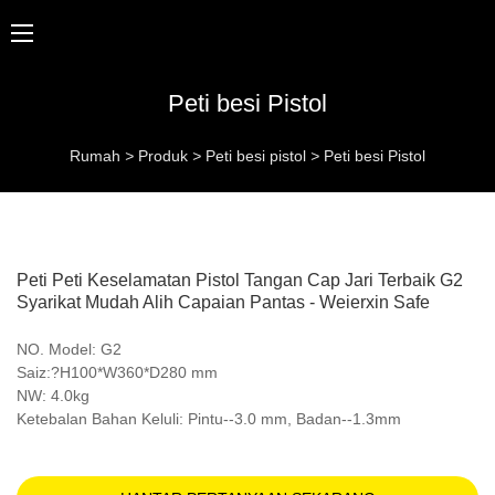
Peti besi Pistol
Rumah
>
Produk
>
Peti besi pistol
>
Peti besi Pistol
Peti Peti Keselamatan Pistol Tangan Cap Jari Terbaik G2
Syarikat Mudah Alih Capaian Pantas - Weierxin Safe
NO. Model: G2
Saiz:?H100*W360*D280 mm
NW: 4.0kg
Ketebalan Bahan Keluli: Pintu--3.0 mm, Badan--1.3mm