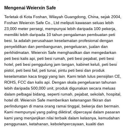
Mengenai Weierxin Safe
Terletak di Kota Foshan, Wilayah Guangdong, China, sejak 2004,
Foshan Weierxin Safe Co., Ltd meliputi kawasan seluas lebih
23,000 meter persegi, mempunyai lebih daripada 100 pekerja,
memiliki lebih daripada 10 tahun pengalaman pembuatan peti
besi. Ia adalah perusahaan keselamatan profesional dengan
penyelidikan dan pembangunan, pengeluaran, jualan dan
perkhidmatan. Weierxin Safe menghasilkan dan mengedarkan
peti besi kalis api, peti besi rumah, peti besi pejabat, peti besi
hotel, peti besi penggulung jam tangan, kabinet keluli, peti besi
pistol, peti besi fail, peti tunai, pintu peti besi dan produk
keselamatan kaca tinggi yang lain. Kami telah lulus pensijilan CE,
ROHS, FCC dan kalis api. Dengan skala pengeluaran tahunan
lebih daripada 500,000 unit, produk digunakan secara meluas
dalam pelbagai bidang, seperti rumah, pejabat, sekolah, hospital,
hotel dll. Weierxin Safe memberikan ketenangan fikiran dan
perlindungan di mana orang ramai tinggal, bekerja dan bermain.
Kami mempunyai yang paling diiktiraf, dipercayai dalam pasaran
kami yang menjanjikan nilai terbaik dalam kelasnya, kemudahan
penggunaan, ketahanan, kebolehpercayaan, kualiti dan