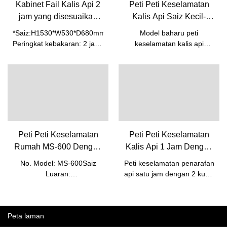
Kabinet Fail Kalis Api 2
Peti Peti Keselamatan
jam yang disesuaikan
Kalis Api Saiz Kecil-
Pengilang FC-4-Foshan
Foshan Weierxin Safe
*Saiz:H1530*W530*D680mm*
Model baharu peti
Weierxin Safe
Peringkat kebakaran: 2 jam*
keselamatan kalis api
Kunci: Kunci digit elektronik
bersaiz kecil.
dengan LCD* Setiap laci
diasingkan secara
berasingan daripada api*
Mekanisme pengunci laci
bebas* Semua laci
diamankan dengan satu
kunci manual* Pilihan 3
Peti Peti Keselamatan
Peti Peti Keselamatan
saiz, 2, 3 atau 4 versi laci
Rumah MS-600 Dengan
Kalis Api 1 Jam Dengan
Kualiti Tinggi Dan Harga
2 Kunci Kunci-Kilang
No. Model: MS-600Saiz
Peti keselamatan penarafan
Terbaik-Weierxin Safe
Selamat Weierxin
Luaran:
api satu jam dengan 2 kunci
H600*W400*D330MMSaiz
kunci.
Dalaman:
H590*W390*D319mmNW:
Peta laman
23KG