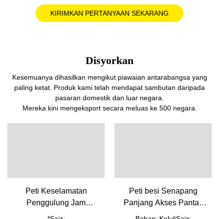
KIRIMKAN PERTANYAAN SEKARANG
Disyorkan
Kesemuanya dihasilkan mengikut piawaian antarabangsa yang
paling ketat. Produk kami telah mendapat sambutan daripada
pasaran domestik dan luar negara.
Mereka kini mengeksport secara meluas ke 500 negara.
Peti Keselamatan
Peti besi Senapang
Penggulung Jam
Panjang Akses Pantas
Berkualiti Tinggi WW-
GS-1450-400-Dari
*Saiz:
Bahan: KeluliSaiz: