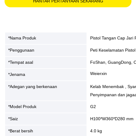
HANTAR PERTANYAAN SEKARANG
*Nama Produk
Pistol Tangan Cap Jari
*Penggunaan
Peti Keselamatan Pistol
*Tempat asal
FoShan, GuangDong, C
Weierxin
*Jenama
*Adegan yang berkenaan
Kelab Menembak , Syar
Penyimpanan dan jagaan 
*Model Produk
G2
*Saiz
H100*W360*D280 mm
*Berat bersih
4.0 kg