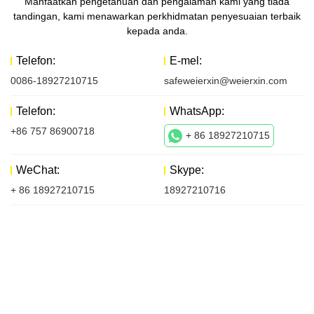
Manfaatkan pengetahuan dan pengalaman kami yang tiada
tandingan, kami menawarkan perkhidmatan penyesuaian terbaik
kepada anda.
Telefon:
E-mel:
0086-18927210715
safeweierxin@weierxin.com
Telefon:
WhatsApp:
+86 757 86900718
+ 86 18927210715
WeChat:
Skype:
+ 86 18927210715
18927210716
Hubungi Kami
Perkara pertama yang kami lakukan ialah bertemu dengan
pelanggan kami dan membincangkan matlamat mereka
mengenai projek masa depan.