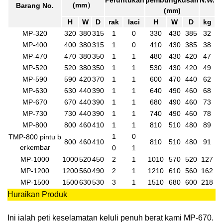
(mm
）
Barang No.
(mm)
H
W
D
rak
laci
H
W
D
kg
MP-320
320
380
315
1
0
330
430
385
32
MP-400
400
380
315
1
0
410
430
385
38
MP-470
470
380
350
1
1
480
430
420
47
MP-520
520
380
350
1
1
530
430
420
49
MP-590
590
420
370
1
1
600
470
440
62
MP-630
630
440
390
1
1
640
490
460
68
MP-670
670
440
390
1
1
680
490
460
73
MP-730
730
440
390
1
1
740
490
460
78
MP-800
800
460
410
1
1
810
510
480
89
1
0
TMP-800 pintu b
800
460
410
810
510
480
91
erkembar
0
1
MP-1000
1000
520
450
2
1
1010
570
520
127
MP-1200
1200
560
490
2
1
1210
610
560
162
MP-1500
1500
630
530
3
1
1510
680
600
218
Huraikan Produk
Ini ialah peti keselamatan keluli penuh berat kami MP-670.