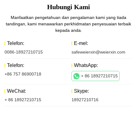
Hubungi Kami
Manfaatkan pengetahuan dan pengalaman kami yang tiada
tandingan, kami menawarkan perkhidmatan penyesuaian terbaik
kepada anda.
Telefon:
E-mel:
0086-18927210715
safeweierxin@weierxin.com
Telefon:
WhatsApp:
+86 757 86900718
+ 86 18927210715
WeChat:
Skype:
+ 86 18927210715
18927210716
Hubungi Kami
Perkara pertama yang kami lakukan ialah bertemu dengan