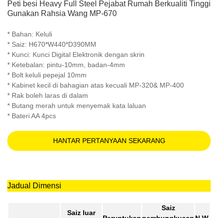
Peti besi Heavy Full Steel Pejabat Rumah Berkualiti Tinggi
Gunakan Rahsia Wang MP-670
* Bahan: Keluli
* Saiz: H670*W440*D390MM
* Kunci: Kunci Digital Elektronik dengan skrin
* Ketebalan: pintu-10mm, badan-4mm
* Bolt keluli pepejal 10mm
* Kabinet kecil di bahagian atas kecuali MP-320& MP-400
* Rak boleh laras di dalam
* Butang merah untuk menyemak kata laluan
* Bateri AA 4pcs
HANTAR PERTANYAAN SEKARANG
Jadual Dimensi
Saiz
Saiz luar
Peruntukan
pembungkusan
N.W.