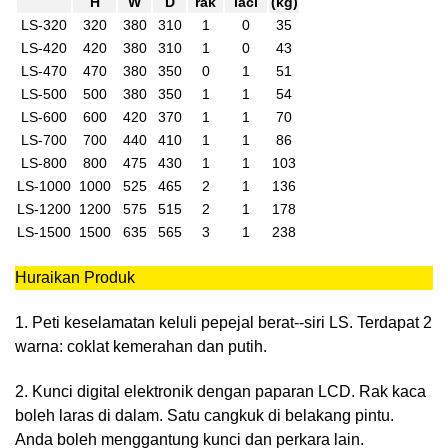
H
W
D
rak
laci
(kg)
LS-320
320
380
310
1
0
35
LS-420
420
380
310
1
0
43
LS-470
470
380
350
0
1
51
LS-500
500
380
350
1
1
54
LS-600
600
420
370
1
1
70
LS-700
700
440
410
1
1
86
LS-800
800
475
430
1
1
103
LS-1000
1000
525
465
2
1
136
LS-1200
1200
575
515
2
1
178
LS-1500
1500
635
565
3
1
238
Huraikan Produk
1. Peti keselamatan keluli pepejal berat--siri LS. Terdapat 2
warna: coklat kemerahan dan putih.
2. Kunci digital elektronik dengan paparan LCD. Rak kaca
boleh laras di dalam. Satu cangkuk di belakang pintu.
Anda boleh menggantung kunci dan perkara lain.