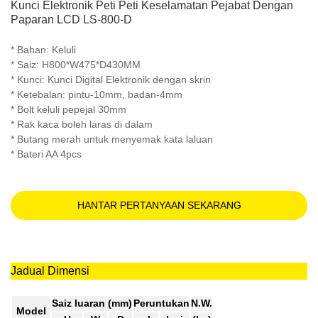
Kunci Elektronik Peti Peti Keselamatan Pejabat Dengan
Paparan LCD LS-800-D
* Bahan: Keluli
* Saiz: H800*W475*D430MM
* Kunci: Kunci Digital Elektronik dengan skrin
* Ketebalan: pintu-10mm, badan-4mm
* Bolt keluli pepejal 30mm
* Rak kaca boleh laras di dalam
* Butang merah untuk menyemak kata laluan
* Bateri AA 4pcs
HANTAR PERTANYAAN SEKARANG
Jadual Dimensi
Saiz luaran (mm)
Peruntukan
N.W.
Model