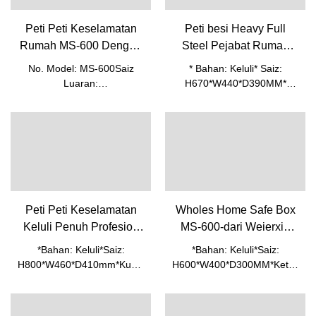
Peti Peti Keselamatan
Peti besi Heavy Full
Rumah MS-600 Dengan
Steel Pejabat Rumah
Kualiti Tinggi Dan Harga
Berkualiti Tinggi
No. Model: MS-600Saiz
* Bahan: Keluli* Saiz:
Terbaik-Weierxin Safe
Gunakan Rahsia Wang
Luaran:
H670*W440*D390MM*
MP-670
H600*W400*D330MMSaiz
Kunci: Kunci Digital
Dalaman:
Elektronik dengan skrin*
H590*W390*D319mmNW:
Ketebalan: pintu-10mm,
23KG
badan-4mm* Bolt keluli
pepejal 10mm* Kabinet kecil
di bahagian atas kecuali
MP-320& MP-400* Rak
boleh laras di dalam*
Peti Peti Keselamatan
Wholes Home Safe Box
Butang merah untuk
Keluli Penuh Profesion
MS-600-dari Weierxin
menyemak kata laluan*
Dengan Pintu
Safes Factory
Bateri AA 4pcs
*Bahan: Keluli*Saiz:
*Bahan: Keluli*Saiz:
Berkembar TMP-800 -
H800*W460*D410mm*Kunci:
H600*W400*D300MM*Ketebala
Daripada Pengeluar Peti
Kunci Digital Elektronik
pintu-4mm, badan-
dengan skrin*Ketebalan:
Deposit Keselamatan
1.5mm*Kunci: Cap
pintu-10mm, badan-
jari*Kapasiti cap jari: 29*Bolt
Weierxin