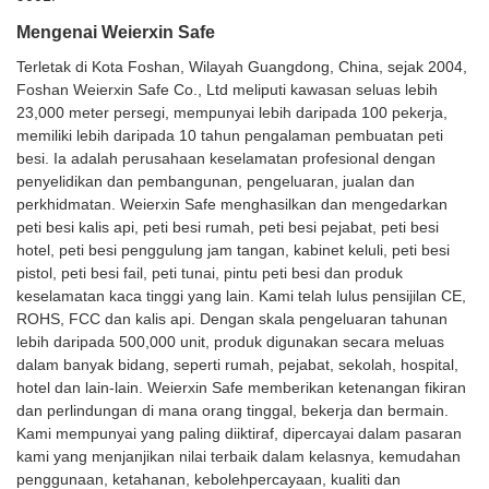
Mengenai Weierxin Safe
Terletak di Kota Foshan, Wilayah Guangdong, China, sejak 2004,
Foshan Weierxin Safe Co., Ltd meliputi kawasan seluas lebih
23,000 meter persegi, mempunyai lebih daripada 100 pekerja,
memiliki lebih daripada 10 tahun pengalaman pembuatan peti
besi. Ia adalah perusahaan keselamatan profesional dengan
penyelidikan dan pembangunan, pengeluaran, jualan dan
perkhidmatan. Weierxin Safe menghasilkan dan mengedarkan
peti besi kalis api, peti besi rumah, peti besi pejabat, peti besi
hotel, peti besi penggulung jam tangan, kabinet keluli, peti besi
pistol, peti besi fail, peti tunai, pintu peti besi dan produk
keselamatan kaca tinggi yang lain. Kami telah lulus pensijilan CE,
ROHS, FCC dan kalis api. Dengan skala pengeluaran tahunan
lebih daripada 500,000 unit, produk digunakan secara meluas
dalam banyak bidang, seperti rumah, pejabat, sekolah, hospital,
hotel dan lain-lain. Weierxin Safe memberikan ketenangan fikiran
dan perlindungan di mana orang tinggal, bekerja dan bermain.
Kami mempunyai yang paling diiktiraf, dipercayai dalam pasaran
kami yang menjanjikan nilai terbaik dalam kelasnya, kemudahan
penggunaan, ketahanan, kebolehpercayaan, kualiti dan