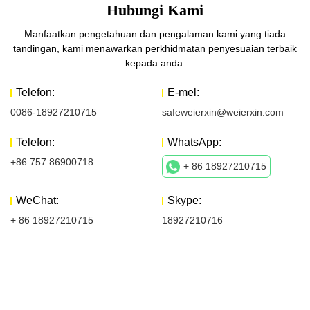
Hubungi Kami
Manfaatkan pengetahuan dan pengalaman kami yang tiada
tandingan, kami menawarkan perkhidmatan penyesuaian terbaik
kepada anda.
Telefon:
E-mel:
0086-18927210715
safeweierxin@weierxin.com
Telefon:
WhatsApp:
+86 757 86900718
+ 86 18927210715
WeChat:
Skype:
+ 86 18927210715
18927210716
Hubungi Kami
Perkara pertama yang kami lakukan ialah bertemu dengan