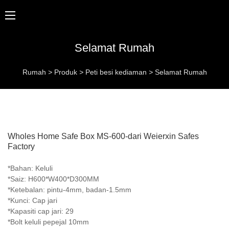
Selamat Rumah
Rumah
>
Produk
>
Peti besi kediaman
>
Selamat Rumah
Wholes Home Safe Box MS-600-dari Weierxin Safes
Factory
*Bahan: Keluli
*Saiz: H600*W400*D300MM
*Ketebalan: pintu-4mm, badan-1.5mm
*Kunci: Cap jari
*Kapasiti cap jari: 29
*Bolt keluli pepejal 10mm