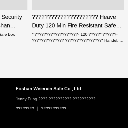
?????????????
 Security
????????????????????? Heave
shan
Duty 120 Min Fire Resistant Safes
ML-700
Safe Box
* ???????????????????- 120 ?????* ??????-
?????????????? ????????????????* Handel: 3
????* ?????????? ?????? 30mm;* 360
????????????????
??????????????????????????* ?????????
???????? ???????????????* ????????????
???????????????? ???;*
?????????????????????????????;
Foshan Weierxin Safe Co., Ltd.
Jenny Fung ???? ?????????? ??????????
????????
???????????