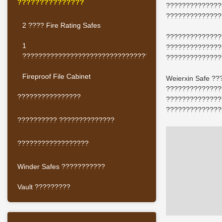
???????????????
??????????????
??????????????
2 ???? Fire Rating Safes
??????????????
1
??????????????-
????????????????????????????????????
??????????????
Fireproof File Cabinet
Weierxin Safe 
??????????????
????????????????
??????????????
??????????????
?????????? ??????????????
??????????????????
Winder Safes ???????????
Vault ?????????