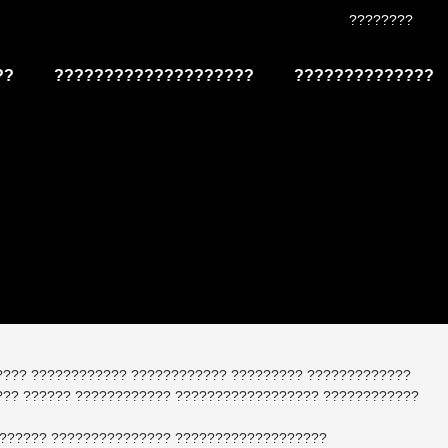
????????
??
????????????????????
???????????????
??? ???????????? ???????????? ????????? ?????????????
??? ?????? ???????????? ?????????????????? ????????????
?????? ??????????????? ???????????????????