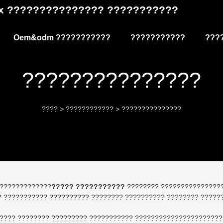
Box ??????????????? ???????????
Oem&odm ???????????
???????????
???
???????????????
????
>
????????????
>
???????????????
?????????????
????? ???????????
???????? ????????????????
? ??????????? ?????????? ???????? ?????????? ???????? ?????
???? ???????? ????????? ??????????? ??????????????????????