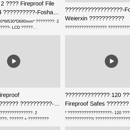
??
 ???? Fireproof File
??????????????????-F
4 ??????????-Foshan
Weierxin ???????????
fe
30*W530*D680mm* ????????: 2
????- LCD ?????
?????????????????? ?????????
???????????*
? ?????????
???*
???????????????*
???? manual lock
 ???????????????* ?????????
????? 4 ?????????????????
ireproof
?????????????? 120 ??
?????? ??????????-
Fireproof Safes ???????
rxin ???????????
?????&??????????????
??????????????: 2
* ???????????????????- 120 ???
???- ?????? + ?????????
????????????/ ???????????????
Handel: 3 ????* ??????????????