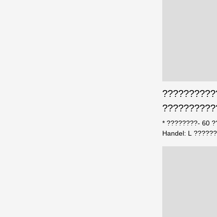
??????????
??????????
* ????????- 60 
Handel: L ?????
24mm;* ???????
* ?????????????
??????????????
???????????? ?