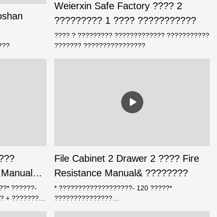
Weierxin Safe Factory ???? 2
oshan
????????? 1 ???? ???????????
???? ? ????????? ????????????? ???????????
???
??????? ????????????????
???
File Cabinet 2 Drawer 2 ???? Fire
 Manual
Resistance Manual& ????????
??
??* ??????-
* ???????????????????- 120 ?????*
? + ????????*
???????????????
????, ??????
?????????????????????????????