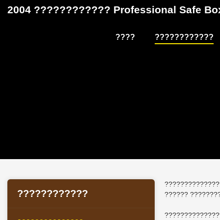
2004 ???????????? Professional Safe 
????
????????????
??????????????
????????????
?????? ???????
??????????????