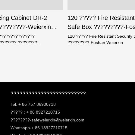
leing Cabinet DR-2
120 ????? Fire Resistant
????????-Weierxin
Safe Box ?????????-Fo
Weierxin
???????????????
120 ????? Fire Resistant Security 
??????? ????????
?????????-Foshan Weierxin
?????????? ???????????? ?
? ????????????????
?? ??????????????
?????????????????????????
Tel: + 86 757 86900718
????? : + 86 8927210715
????????-safeweierxin@weierxin.com
Whatsapp-+ 86 18927210715