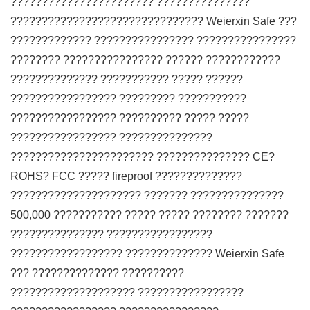
??????????????????????? ???????????????
??????????????????????????????? Weierxin Safe ???
????????????? ???????????????? ????????????????
???????? ???????????????? ?????? ????????????
?????????????? ??????????? ????? ??????
????????????????? ????????? ???????????
????????????????? ?????????? ????? ?????
????????????????? ???????????????
??????????????????????? ??????????????? CE?
ROHS? FCC ????? fireproof ??????????????
????????????????????? ??????? ???????????????
500,000 ??????????? ????? ????? ???????? ???????
??????????????? ?????????????????
?????????????????? ?????????????? Weierxin Safe
??? ?????????????? ??????????
???????????????????? ?????????????????