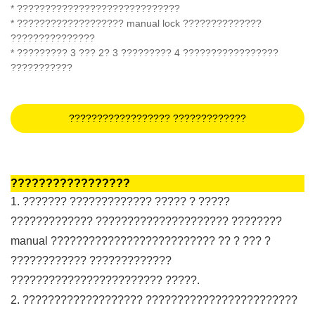
* ?????????????????????????????
* ??????????????????? manual lock ??????????????
???????????????
* ????????? 3 ??? 2? 3 ????????? 4 ?????????????????
???????????
?????????????????? ?????????????
?????????????????
1. ??????? ????????????? ????? ? ?????
????????????? ????????????????????? ????????
manual ?????????????????????????? ?? ? ??? ?
???????????? ?????????????
???????????????????????? ?????.
2. ??????????????????? ????????????????????????