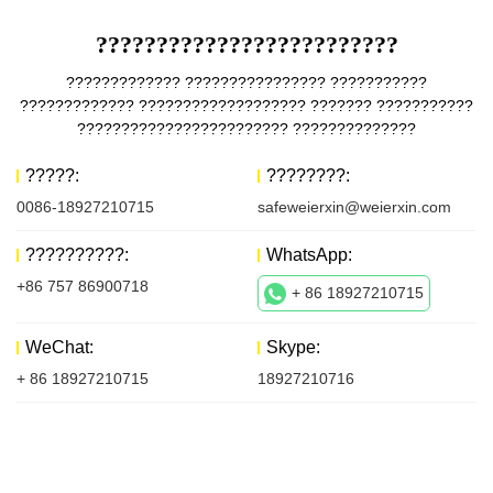
?????????????????????????
????????????? ???????????????? ???????????
????????????? ??????????????????? ??????? ???????????
???????????????????????? ??????????????
?????:
????????:
0086-18927210715
safeweierxin@weierxin.com
??????????:
WhatsApp:
+86 757 86900718
+ 86 18927210715
WeChat:
Skype:
+ 86 18927210715
18927210716
?????????????????????????