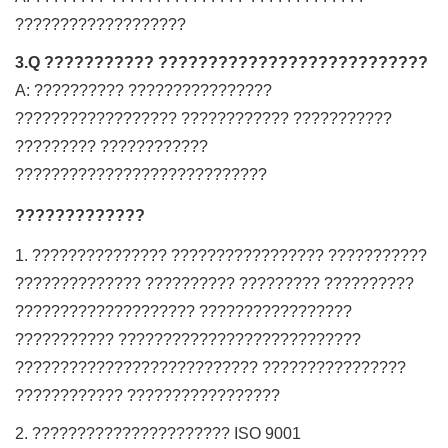
???????????????????
3.Q ??????????? ???????????????????????????
A: ?????????? ????????????????
?????????????????? ???????????? ???????????
????????? ????????????
????????????????????????????
?????????????
1. ??????????????? ????????????????? ???????????
?????????????? ?????????? ????????? ??????????
???????????????????? ?????????????????
??????????? ???????????????????????????
??????????????????????????? ????????????????
???????????? ?????????????????
2. ?????????????????????? ISO 9001