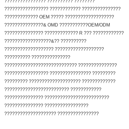
???????????????? ?????????? ????????
????????????????? ???????????? ???????????????
????????????? OEM ????? ???????????????????
???????????????& OMD ???????????OEM/ODM
??????????????? ????????????? R ??? ????????????
??????????????????&?? ??????????
??????????????????? ???????????????????
?????????? ???????????????
???????????????????????????? ???????????????
????????????????? ???????????????? ?????????
????????? ???????????????????? ?????????????
????????????????????????? ????????????
??????????????? ?????????????????????????
??????????????? ?????????????????
???????????????????? ????????????????