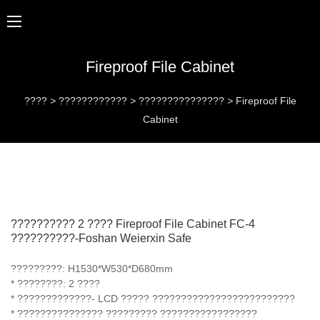
Fireproof File Cabinet
????
>
????????????
>
???????????????
>
Fireproof File
Cabinet
?????????? 2 ???? Fireproof File Cabinet FC-4
??????????-Foshan Weierxin Safe
?????????: H1530*W530*D680mm
* ????????: 2 ????
* ?????????????- LCD ????? ?????????????????????????
* ??????????????? ????????? ?????????????????