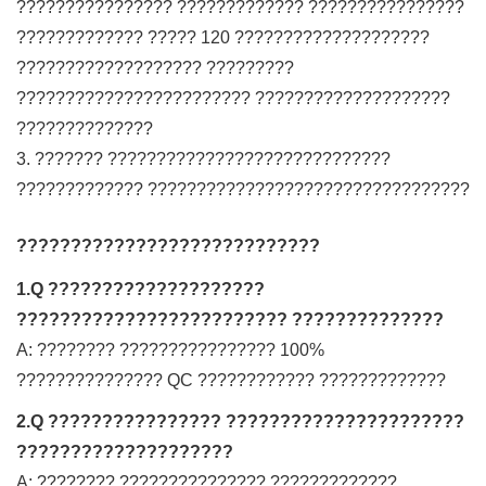
???????????????? ????????????? ????????????????
????????????? ????? 120 ????????????????????
??????????????????? ?????????
???????????????????????? ????????????????????
??????????????
3. ??????? ?????????????????????????????
????????????? ?????????????????????????????????
????????????????????????????
1.Q ????????????????????
????????????????????????? ??????????????
A: ???????? ???????????????? 100%
??????????????? QC ???????????? ?????????????
2.Q ???????????????? ??????????????????????
????????????????????
A: ???????? ??????????????? ?????????????