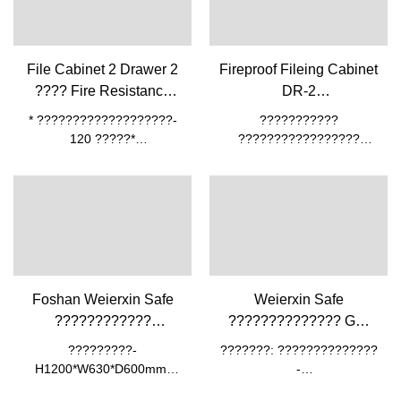
File Cabinet 2 Drawer 2
Fireproof Fileing Cabinet
???? Fire Resistance
DR-2
Manual& ????????
??????????????????-
* ???????????????????-
???????????
Weierxin ???????
120 ?????*
?????????????????
???????????????
?????????????????????
?????????????????????????????
???????? ?????????????
???????????????
??????????
*?????????????? A5? A4
???????????? ?
???
???????????????
????????????????????????
????????????????
??????????????????????????
????????????????
& Foolscap suspension
??????????????
Foshan Weierxin Safe
Weierxin Safe
?????????*
????????????
?????????????? GS-
???????????????
?????????????? ????
1450-400
??????????
?????????-
???????: ??????????????
Winder Safes WW-1200
????????????????
?????????????
H1200*W630*D600mm*
-
??????????????????
??????????????????????
????: 12pcs*??????-
H1450*W400*D300mm???-