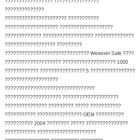
????????????????? ????????????????
??????????????
?????????????????????? ???????????
??????????????????? ???????????????????
????????????? ?????????????????? ??????????????
?????????????????? ?????????
?????????????????????????????? Weierxin Safe ????
???????????????????? ??????????????????? 1000
???????????? ???????????????? 5 ????????????????
???????????????????
????????????????????????????????
???????????????????? ????????????????????
??????????????? ????????? ????? ???????????
??????????? ???????????????? OEM ??????????
?????????? 2004 ???????? ????? ???????????????
??????????? ?????????????????????