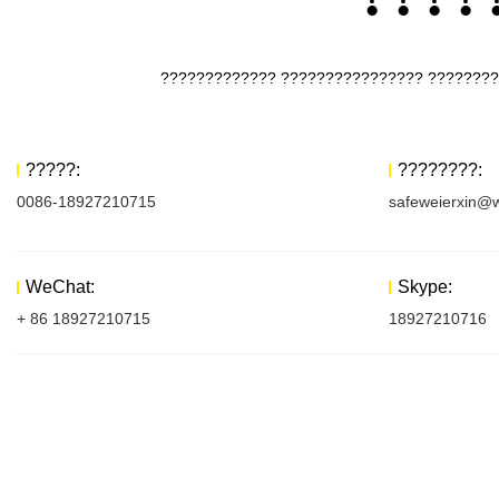
????????????? ???????????????? ????????
?????:
????????:
0086-18927210715
safeweierxin@w
WeChat:
Skype:
+ 86 18927210715
18927210716
??