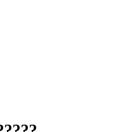
?????