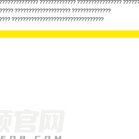
?????????????? ????????????? ???????????????? ?????
????? ???????????????????? ??????????????
????? ?????????????????????????????????