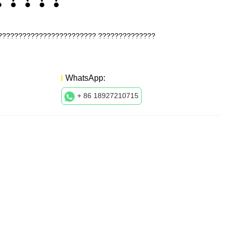
 ???????????????????????? ??????????????
WhatsApp:
+ 86 18927210715
???