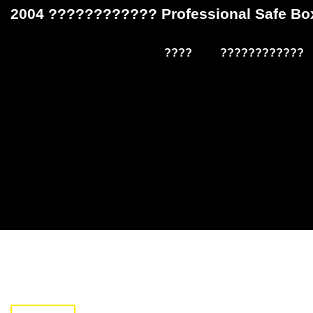
2004 ???????????? Professional Safe 
????
????????????