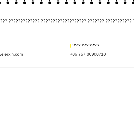
??? ????????????? ??????????????????? ??????? ???????????
??????????:
eierxin.com
+86 757 86900718
????????????????????