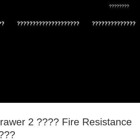
????????
??
????????????????????
???????????????
Drawer 2 ???? Fire Resistance
???