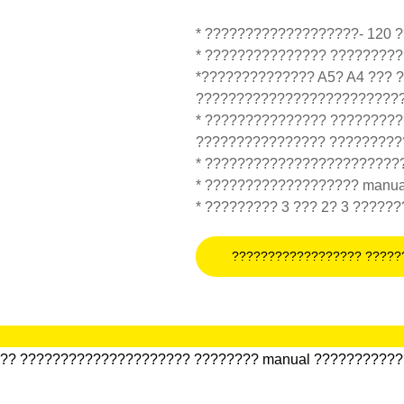
* ???????????????????- 120 
* ??????????????? ????????
*?????????????? A5? A4 ???
??????????????????????????&
* ??????????????? ????????
???????????????? ?????????
* ????????????????????????
* ??????????????????? manua
* ????????? 3 ??? 2? 3 ?????
?????????????????? ?????
??? ????????????????????? ???????? manual ???????????