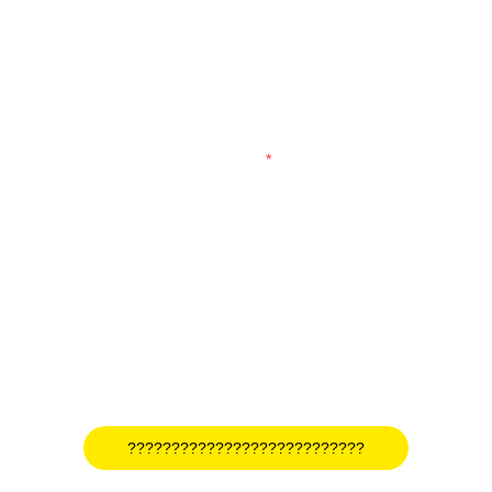
?????????????????????????????????? ???????????????????????
?? ??????????????????? ?????????????????????????? ????????
????????
???????????
???????????????????????????