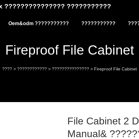
Box ??????????????? ???????????
Oem&odm ???????????
???????????
???
Fireproof File Cabinet
????
>
????????????
>
???????????????
>
Fireproof File Cabinet
File Cabinet 2 
Manual& ?????