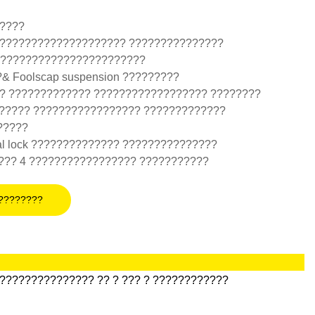
?????
????????????????????? ???????????????
 ????????????????????????
 Foolscap suspension ?????????
?? ????????????? ?????????????????? ????????
????? ????????????????? ?????????????
?????
l lock ?????????????? ???????????????
???? 4 ????????????????? ???????????
????????
??????????????? ?? ? ??? ? ????????????